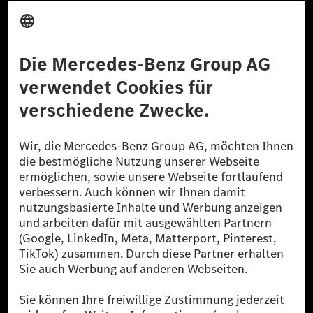
Anbieter
Rechtliche Hinweise
Einstellungen
Datenschutz
Lizenzhinweise Dritter
Barrierefreiheit
© 2026 Mercedes-Benz Group AG. Alle Rechte vorbehalten.
[1] Bilanziell CO₂-neutral bedeutet, dass nicht vermiedene oder nicht
reduzierte CO₂-Emissionen bei der Mercedes-Benz Group durch
zertifizierte Ausgleichsprojekte kompensiert werden.
[2] Renewable Charging ist ein integraler Bestandteil von MB.CHARGE
Public in Europa, den USA, Kanada und China. Sofern an der jeweiligen
Ladestation noch kein Strom aus erneuerbaren Energien vorliegt,
verwendet Renewable Charging Grünstromzertifikate*. Diese stellen
sicher, dass für Ladevorgänge über MB.CHARGE Public eine äquivalente
Strommenge aus erneuerbaren Energien ins Stromnetz eingespeist wird.
Sie stammen ausschließlich aus Wind- und Solarkraftanlagen, die jünger
als sechs Jahre sind.
* Inkl. EKOenergy Ökolabel
* Die angegebenen Werte wurden nach dem vorgeschriebenen
Messverfahren WLTP (Worldwide harmonised Light vehicles Test