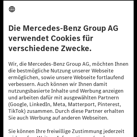
Anbieter
Rechtliche Hinweise
Einstellungen
Datenschutz
Lizenzhinweise Dritter
Barrierefreiheit
© 2026 Mercedes-Benz Group AG. Alle Rechte vorbehalten.
[1] Bilanziell CO₂-neutral bedeutet, dass nicht vermiedene oder nicht
reduzierte CO₂-Emissionen bei der Mercedes-Benz Group durch
zertifizierte Ausgleichsprojekte kompensiert werden.
[2] Renewable Charging ist ein integraler Bestandteil von MB.CHARGE
Public in Europa, den USA, Kanada und China. Sofern an der jeweiligen
Ladestation noch kein Strom aus erneuerbaren Energien vorliegt,
verwendet Renewable Charging Grünstromzertifikate*. Diese stellen
sicher, dass für Ladevorgänge über MB.CHARGE Public eine äquivalente
Strommenge aus erneuerbaren Energien ins Stromnetz eingespeist wird.
Sie stammen ausschließlich aus Wind- und Solarkraftanlagen, die jünger
als sechs Jahre sind.
* Inkl. EKOenergy Ökolabel
* Die angegebenen Werte wurden nach dem vorgeschriebenen
Messverfahren WLTP (Worldwide harmonised Light vehicles Test