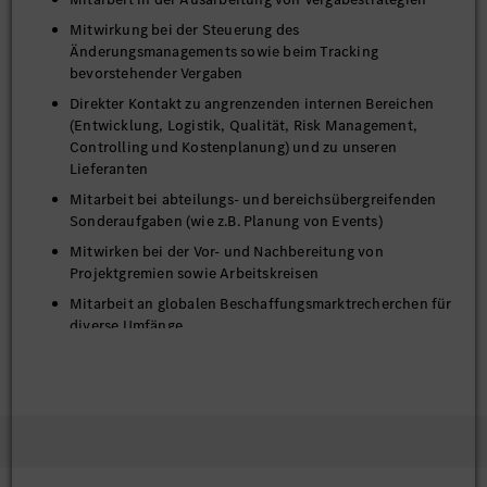
Mitwirkung bei der Steuerung des
Änderungsmanagements sowie beim Tracking
bevorstehender Vergaben
Direkter Kontakt zu angrenzenden internen Bereichen
(Entwicklung, Logistik, Qualität, Risk Management,
Controlling und Kostenplanung) und zu unseren
Lieferanten
Mitarbeit bei abteilungs- und bereichsübergreifenden
Sonderaufgaben (wie z.B. Planung von Events)
Mitwirken bei der Vor- und Nachbereitung von
Projektgremien sowie Arbeitskreisen
Mitarbeit an globalen Beschaffungsmarktrecherchen für
diverse Umfänge
Erstellen von Vergabehochläufen, Kostenberichten sowie
Bemusterungshochlaufkurven
Außerdem erhalten Sie Einblicke in das übergreifende
Risikomanagement des Lieferantenportfolios und lernen
aktuelle und zukünftige Projekte kennen