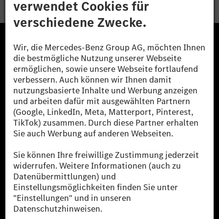
Die Mercedes-Benz Group.
Die Mercedes-Benz Group AG (ehemals Daimler AG)
ist eines der erfolgreichsten Automobilunternehmen
der Welt. Mit der Mercedes-Benz AG gehören wir zu
den größten Anbietern von Premium- und Luxus-Pkw
und Vans. Die Mercedes-Benz Mobility AG bietet
Finanzierung, Leasing, Fahrzeugabos und –miete,
Flottenmanagement, digitale Services rund um Laden
und Bezahlen, die Vermittlung von Versicherungen
sowie innovative Mobilitätsdienstleistungen an.
Mehr erfahren