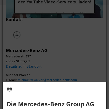
den YouTube Video-Service zu laden!
Wir verwenden einen Service eines Drittanbieters,
Kontakt
um Videoinhalte einzubetten. Dieser Service kann
Daten zu Ihren Aktivitäten sammeln. Bitte lesen
Sie die Details durch und stimmen Sie der Nutzung
des Service zu, um dieses Video anzusehen.
Mehr Informationen
Mercedes-Benz AG
Mercedesstr. 137
Akzeptieren
70327 Stuttgart
Details zum Standort
Michael Walker
E-Mail:
michael.w.walker@mercedes-benz.com
Bewerben