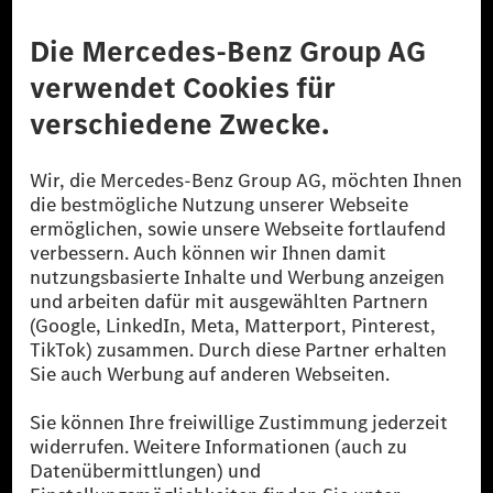
Anbieter
Rechtliche Hinweise
Einstellungen
Datenschutz
Lizenzhinweise Dritter
Barrierefreiheit
© 2026 Mercedes-Benz Group AG. Alle Rechte vorbehalten.
[1] Bilanziell CO₂-neutral bedeutet, dass nicht vermiedene oder nicht
reduzierte CO₂-Emissionen bei der Mercedes-Benz Group durch
zertifizierte Ausgleichsprojekte kompensiert werden.
[2] Renewable Charging ist ein integraler Bestandteil von MB.CHARGE
Public in Europa, den USA, Kanada und China. Sofern an der jeweiligen
Ladestation noch kein Strom aus erneuerbaren Energien vorliegt,
verwendet Renewable Charging Grünstromzertifikate*. Diese stellen
sicher, dass für Ladevorgänge über MB.CHARGE Public eine äquivalente
Strommenge aus erneuerbaren Energien ins Stromnetz eingespeist wird.
Sie stammen ausschließlich aus Wind- und Solarkraftanlagen, die jünger
als sechs Jahre sind.
* Inkl. EKOenergy Ökolabel
* Die angegebenen Werte wurden nach dem vorgeschriebenen
Messverfahren WLTP (Worldwide harmonised Light vehicles Test