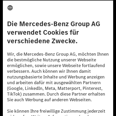
Anbieter
Rechtliche Hinweise
Einstellungen
Datenschutz
Lizenzhinweise Dritter
Barrierefreiheit
© 2026 Mercedes-Benz Group AG. Alle Rechte vorbehalten.
[1] Bilanziell CO₂-neutral bedeutet, dass nicht vermiedene oder nicht
reduzierte CO₂-Emissionen bei der Mercedes-Benz Group durch
zertifizierte Ausgleichsprojekte kompensiert werden.
[2] Renewable Charging ist ein integraler Bestandteil von MB.CHARGE
Public in Europa, den USA, Kanada und China. Sofern an der jeweiligen
Ladestation noch kein Strom aus erneuerbaren Energien vorliegt,
verwendet Renewable Charging Grünstromzertifikate*. Diese stellen
sicher, dass für Ladevorgänge über MB.CHARGE Public eine äquivalente
Strommenge aus erneuerbaren Energien ins Stromnetz eingespeist wird.
Sie stammen ausschließlich aus Wind- und Solarkraftanlagen, die jünger
als sechs Jahre sind.
* Inkl. EKOenergy Ökolabel
* Die angegebenen Werte wurden nach dem vorgeschriebenen
Messverfahren WLTP (Worldwide harmonised Light vehicles Test