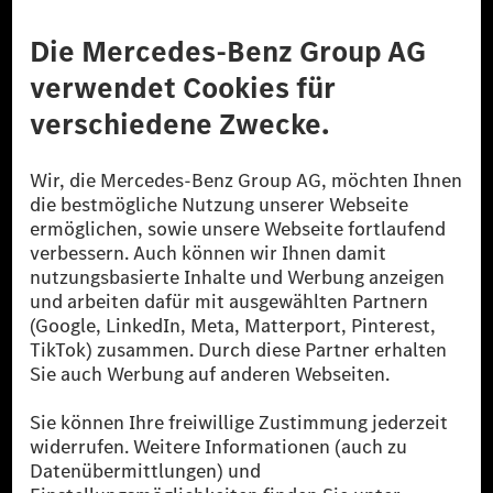
Anbieter
Rechtliche Hinweise
Einstellungen
Datenschutz
Lizenzhinweise Dritter
Barrierefreiheit
© 2026 Mercedes-Benz Group AG. Alle Rechte vorbehalten.
[1] Bilanziell CO₂-neutral bedeutet, dass nicht vermiedene oder nicht
reduzierte CO₂-Emissionen bei der Mercedes-Benz Group durch
zertifizierte Ausgleichsprojekte kompensiert werden.
[2] Renewable Charging ist ein integraler Bestandteil von MB.CHARGE
Public in Europa, den USA, Kanada und China. Sofern an der jeweiligen
Ladestation noch kein Strom aus erneuerbaren Energien vorliegt,
verwendet Renewable Charging Grünstromzertifikate*. Diese stellen
sicher, dass für Ladevorgänge über MB.CHARGE Public eine äquivalente
Strommenge aus erneuerbaren Energien ins Stromnetz eingespeist wird.
Sie stammen ausschließlich aus Wind- und Solarkraftanlagen, die jünger
als sechs Jahre sind.
* Inkl. EKOenergy Ökolabel
* Die angegebenen Werte wurden nach dem vorgeschriebenen
Messverfahren WLTP (Worldwide harmonised Light vehicles Test