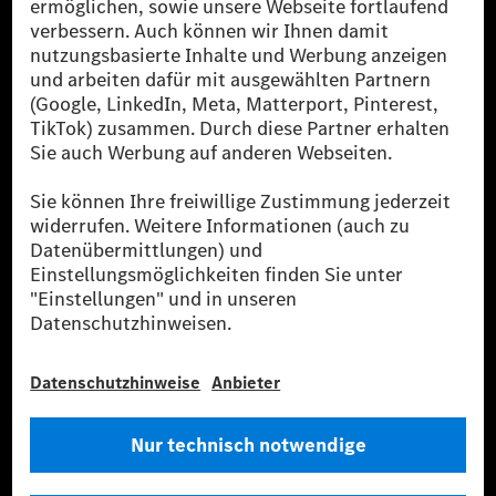
Die Mercedes-Benz Group AG (ehemals Daimler AG)
ist eines der erfolgreichsten Automobilunternehmen
der Welt. Mit der Mercedes-Benz AG gehören wir zu
den größten Anbietern von Premium- und Luxus-Pkw
und Vans. Die Mercedes-Benz Mobility AG bietet
Finanzierung, Leasing, Fahrzeugabos und –miete,
Flottenmanagement, digitale Services rund um Laden
und Bezahlen, die Vermittlung von Versicherungen
sowie innovative Mobilitätsdienstleistungen an.
Mehr erfahren
Technische Support-Hotline
Kontakt
Standorte