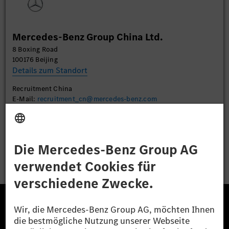
des Service zu, um dieses Video anzusehen.
Mehr Informationen
Mercedes-Benz Group China Ltd.
8 Boxing Road
Akzeptieren
100176 Beijing
Details zum Standort
Recruitment China
E-Mail:
recruitment_cn@mercedes-benz.com
Bewerben
Die Mercedes-Benz Group.