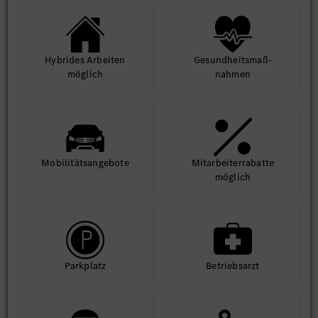
Hybrides Arbeiten
Gesund­heits­maß­
möglich
nahmen
Mobilitäts­angebote
Mit­arbeiter­rabatte
möglich
Park­platz
Betriebs­arzt