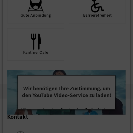
Gute An­bindung
Barriere­frei­heit
Kantine, Café
Wir benötigen Ihre Zustimmung, um
den YouTube Video-Service zu laden!
Wir verwenden einen Service eines Drittanbieters,
Kontakt
um Videoinhalte einzubetten. Dieser Service kann
Daten zu Ihren Aktivitäten sammeln. Bitte lesen
Sie die Details durch und stimmen Sie der Nutzung