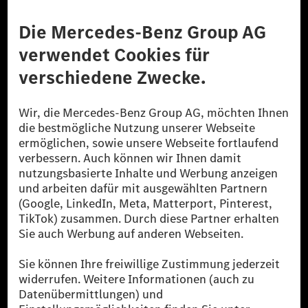
Anbieter
Rechtliche Hinweise
Einstellungen
Datenschutz
Lizenzhinweise Dritter
Barrierefreiheit
© 2026 Mercedes-Benz Group AG. Alle Rechte vorbehalten.
[1] Bilanziell CO₂-neutral bedeutet, dass nicht vermiedene oder nicht
reduzierte CO₂-Emissionen bei der Mercedes-Benz Group durch
zertifizierte Ausgleichsprojekte kompensiert werden.
[2] Renewable Charging ist ein integraler Bestandteil von MB.CHARGE
Public in Europa, den USA, Kanada und China. Sofern an der jeweiligen
Ladestation noch kein Strom aus erneuerbaren Energien vorliegt,
verwendet Renewable Charging Grünstromzertifikate*. Diese stellen
sicher, dass für Ladevorgänge über MB.CHARGE Public eine äquivalente
Strommenge aus erneuerbaren Energien ins Stromnetz eingespeist wird.
Sie stammen ausschließlich aus Wind- und Solarkraftanlagen, die jünger
als sechs Jahre sind.
* Inkl. EKOenergy Ökolabel
* Die angegebenen Werte wurden nach dem vorgeschriebenen
Messverfahren WLTP (Worldwide harmonised Light vehicles Test