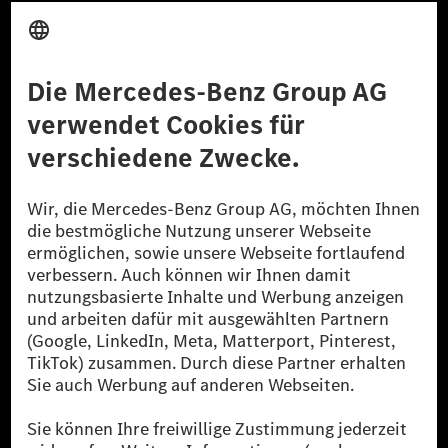
Anbieter
Rechtliche Hinweise
Einstellungen
Datenschutz
Lizenzhinweise Dritter
Barrierefreiheit
© 2026 Mercedes-Benz Group AG. Alle Rechte vorbehalten.
[1] Bilanziell CO₂-neutral bedeutet, dass nicht vermiedene oder nicht
reduzierte CO₂-Emissionen bei der Mercedes-Benz Group durch
zertifizierte Ausgleichsprojekte kompensiert werden.
[2] Renewable Charging ist ein integraler Bestandteil von MB.CHARGE
Public in Europa, den USA, Kanada und China. Sofern an der jeweiligen
Ladestation noch kein Strom aus erneuerbaren Energien vorliegt,
verwendet Renewable Charging Grünstromzertifikate*. Diese stellen
sicher, dass für Ladevorgänge über MB.CHARGE Public eine äquivalente
Strommenge aus erneuerbaren Energien ins Stromnetz eingespeist wird.
Sie stammen ausschließlich aus Wind- und Solarkraftanlagen, die jünger
als sechs Jahre sind.
* Inkl. EKOenergy Ökolabel
* Die angegebenen Werte wurden nach dem vorgeschriebenen
Messverfahren WLTP (Worldwide harmonised Light vehicles Test