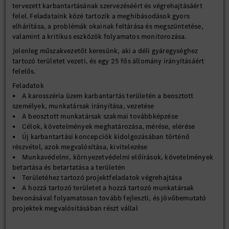
tervezett karbantartásának szervezéséért és végrehajtásáért
felel. Feladataink közé tartozik a meghibásodások gyors
elhárítása, a problémák okainak feltárása és megszüntetése,
valamint a kritikus eszközök folyamatos monitorozása.
Jelenleg műszakvezetőt keresünk, aki a déli gyáregységhez
tartozó területet vezeti, és egy 25 fős állomány irányításáért
felelős.
Feladatok
• A karosszéria üzem karbantartás területén a beosztott
személyek, munkatársak irányítása, vezetése
• A beosztott munkatársak szakmai továbbképzése
• Célok, követelmények meghatározása, mérése, elérése
• Új karbantartási koncepciók kidolgozásában történő
részvétel, azok megvalósítása, kivitelezése
• Munkavédelmi, környezetvédelmi előírások, követelmények
betartása és betartatása a területén
• Területéhez tartozó projektfeladatok végrehajtása
• A hozzá tartozó területet a hozzá tartozó munkatársak
bevonásával folyamatosan tovább fejleszti, és jövőbemutató
projektek megvalósításában részt vállal