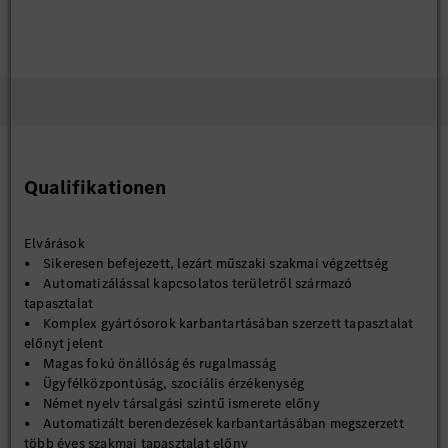
Qualifikationen
Elvárások
• Sikeresen befejezett, lezárt műszaki szakmai végzettség
• Automatizálással kapcsolatos területről származó
tapasztalat
• Komplex gyártósorok karbantartásában szerzett tapasztalat
előnyt jelent
• Magas fokú önállóság és rugalmasság
• Ügyfélközpontúság, szociális érzékenység
• Német nyelv társalgási szintű ismerete előny
• Automatizált berendezések karbantartásában megszerzett
több éves szakmai tapasztalat előny