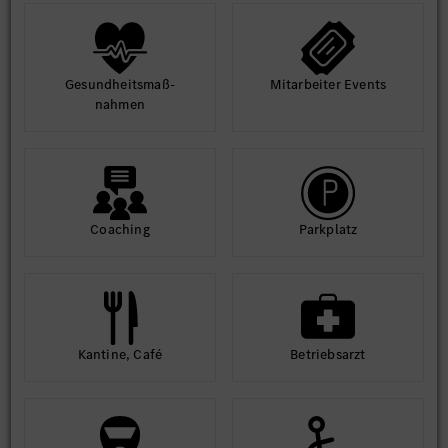
Gesund­heits­maß­
Mit­arbeiter Events
nahmen
Coaching
Park­platz
Kantine, Café
Betriebs­arzt