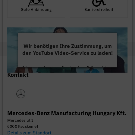
Gute An­bindung
Barriere­frei­heit
Wir benötigen Ihre Zustimmung, um
den YouTube Video-Service zu laden!
Wir verwenden einen Service eines Drittanbieters,
Kontakt
um Videoinhalte einzubetten. Dieser Service kann
Daten zu Ihren Aktivitäten sammeln. Bitte lesen
Sie die Details durch und stimmen Sie der Nutzung
des Service zu, um dieses Video anzusehen.
Mehr Informationen
Mercedes-Benz Manufacturing Hungary Kft.
Mercedes ut 1
Akzeptieren
6000 Kecskemet
Details zum Standort