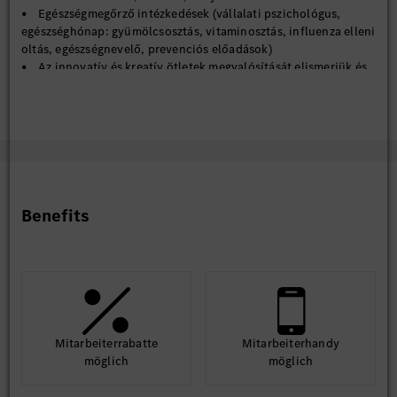
• Egészségmegőrző intézkedések (vállalati pszichológus,
egészséghónap: gyümölcsosztás, vitaminosztás, influenza elleni
oltás, egészségnevelő, prevenciós előadások)
• Az innovatív és kreatív ötletek megvalósítását elismerjük és
jutalmazzuk
Benefits
Mit­arbeiter­rabatte
Mit­arbeiter­handy
möglich
möglich