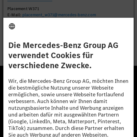
Placement W371
E-Mail:
placement_w371@mercedes-benz.com
Bewerben
Die Mercedes-Benz Group.
Die Mercedes-Benz Group AG (ehemals Daimler AG)
ist eines der erfolgreichsten Automobilunternehmen
der Welt. Mit der Mercedes-Benz AG gehören wir zu
den größten Anbietern von Premium- und Luxus-Pkw
und Vans. Die Mercedes-Benz Mobility AG bietet
Finanzierung, Leasing, Fahrzeugabos und –miete,