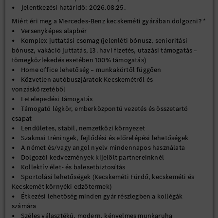
• Jelentkezési határidő: 2026.08.25.
Miért éri meg a Mercedes-Benz kecskeméti gyárában dolgozni? *
• Versenyképes alapbér
• Komplex juttatási csomag (jelenléti bónusz, senioritási
bónusz, vakáció juttatás, 13. havi fizetés, utazási támogatás –
tömegközlekedés esetében 100% támogatás)
• Home office lehetőség – munkakörtől függően
• Közvetlen autóbuszjáratok Kecskemétről és
vonzáskörzetéből
• Letelepedési támogatás
• Támogató légkör, emberközpontú vezetés és összetartó
csapat
• Lendületes, stabil, nemzetközi környezet
• Szakmai tréningek, fejlődési és előrelépési lehetőségek
• A német és/vagy angol nyelv mindennapos használata
• Dolgozói kedvezmények kijelölt partnereinknél
• Kollektív élet- és balesetbiztosítás
• Sportolási lehetőségek (Kecskeméti Fürdő, kecskeméti és
Kecskemét környéki edzőtermek)
• Étkezési lehetőség minden gyár részlegben a kollégák
számára
• Széles választékú, modern, kényelmes munkaruha