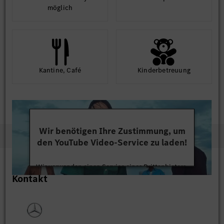
möglich
Kantine, Café
Kinder­betreuung
Wir benötigen Ihre Zustimmung, um
den YouTube Video-Service zu laden!
Wir verwenden einen Service eines Drittanbieters,
Kontakt
um Videoinhalte einzubetten. Dieser Service kann
Daten zu Ihren Aktivitäten sammeln. Bitte lesen
Sie die Details durch und stimmen Sie der Nutzung
des Service zu, um dieses Video anzusehen.