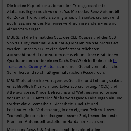
Die besten Kapitel der automobilen Erfolgsgeschichte
Alabamas liegen noch vor uns. Das Mercedes-Benz Automobil
der Zukunft wird anders sein: grüner, effizienter, sicherer und
noch faszinierender. Nur eines wird sich nie ändern - es wird
einen Stern tragen.
MBUSI ist die Heimat des GLE, des GLE Coupés und des GLS
Sport Utility Vehicles, die für alle globalen Märkte produziert
werden. Unser Werk ist eine der fortschrittlichsten
Automobilproduktionsstätten der Welt, mit über 6 Millionen
Quadratmetern unter einem Dach. Das Werk befindet sich
in
Tuscaloosa County, Alabama
, in einem Gebiet von natürlicher
Schönheit und reichhaltigen natürlichen Ressourcen.
MBUSI bietet ein hervorragendes Gehalts- und Leistungspaket,
einschließlich Kranken- und Lebensversicherung, 401(k) und
Altersvorsorge, Kinderbetreuung und Wellnesseinrichtungen
vor Ort. MBUSI setzt sich für hervorragende Leistungen ein und
fördert aktiv Teamarbeit, Sicherheit, Qualität und
kontinuierliche Verbesserung in den eigenen Reihen. Unsere
Teammitglieder haben das gemeinsame Ziel, immer der beste
Premium-Automobilhersteller in Nordamerika zu sein.
Mercedes-Benz, U.S. International, Inc. bietet allen