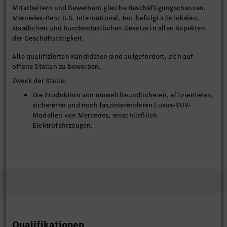
Mitarbeitern und Bewerbern gleiche Beschäftigungschancen.
Mercedes-Benz U.S. International, Inc. befolgt alle lokalen,
staatlichen und bundesstaatlichen Gesetze in allen Aspekten
der Geschäftstätigkeit.
Alle qualifizierten Kandidaten sind aufgefordert, sich auf
offene Stellen zu bewerben.
Zweck der Stelle:
Die Produktion von umweltfreundlicheren, effizienteren,
sichereren und noch faszinierenderen Luxus-SUV-
Modellen von Mercedes, einschließlich
Elektrofahrzeugen.
Wesentliche Funktionen:
Arbeit als Mitglied des Produktionsteams und Zuweisung
verschiedener Arbeitsaufgaben je nach Produktions-
oder anderen Erfordernissen. Bücken, Drehen, Heben,
Stehen, Gehen, Greifen, Sehen, Bewegen und Hören, wie
es die jeweilige Position erfordert.
Qualifikationen
Montage: Montage von Luxus- und Elektrofahrzeugen an