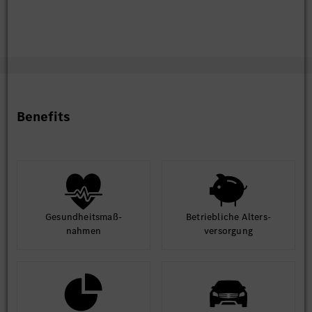
Benefits
Gesund­heits­maß­
Betrieb­liche Alters­
nahmen
ver­sorgung