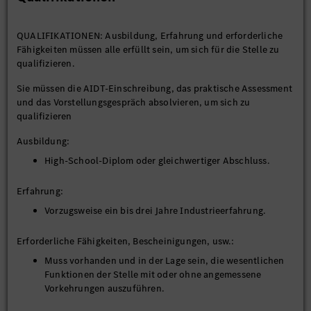
den zugewiesenen Arbeitsplätzen auf einem sich
bewegenden Montageband, wobei eine beliebige
QUALIFIKATIONEN: Ausbildung, Erfahrung und erforderliche
Kombination von Aufgaben gemäß den Spezifikationen
Fähigkeiten müssen alle erfüllt sein, um sich für die Stelle zu
unter Verwendung von Handwerkzeugen,
qualifizieren.
Elektrowerkzeugen, Hilfsmitteln und
Produktionsvorrichtungen ausgeführt wird.
Sie müssen die AIDT-Einschreibung, das praktische Assessment
Karosserie: Laden von Karosserieteilen aus Metall in
und das Vorstellungsgespräch absolvieren, um sich zu
automatisierte Schweißanlagen, um
qualifizieren
Karosseriebaugruppen zu formen.
Lackieren: Zu den Lackiervorgängen gehören das
Ausbildung:
Auftragen einer Versiegelung, das Schleifen und das
High-School-Diplom oder gleichwertiger Abschluss.
Aufsprühen von Farbe, um das Fahrzeug für die Montage
vorzubereiten.
Erfahrung:
Batterie: Montage von Hochspannungsbatteriesystemen
neuer Technologie.
Vorzugsweise ein bis drei Jahre Industrieerfahrung.
Erforderliche Fähigkeiten, Bescheinigungen, usw.:
Muss vorhanden und in der Lage sein, die wesentlichen
Funktionen der Stelle mit oder ohne angemessene
Vorkehrungen auszuführen.