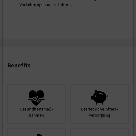
Vorkehrungen auszuführen.
Benefits
Gesund­heits­maß­
Betrieb­liche Alters­
nahmen
ver­sorgung