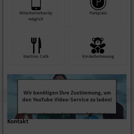
Mit­arbeiter­handy
Park­platz
möglich
Kantine, Café
Kinder­betreuung
Wir benötigen Ihre Zustimmung, um
den YouTube Video-Service zu laden!
Wir verwenden einen Service eines Drittanbieters,
Kontakt
um Videoinhalte einzubetten. Dieser Service kann
Daten zu Ihren Aktivitäten sammeln. Bitte lesen
Sie die Details durch und stimmen Sie der Nutzung