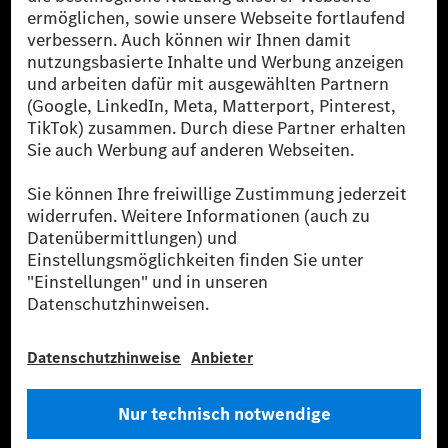
Die Mercedes-Benz Group.
Die Mercedes-Benz Group AG (ehemals Daimler AG)
ist eines der erfolgreichsten Automobilunternehmen
der Welt. Mit der Mercedes-Benz AG gehören wir zu
den größten Anbietern von Premium- und Luxus-Pkw
und Vans. Die Mercedes-Benz Mobility AG bietet
Finanzierung, Leasing, Fahrzeugabos und –miete,
Flottenmanagement, digitale Services rund um Laden
und Bezahlen, die Vermittlung von Versicherungen
sowie innovative Mobilitätsdienstleistungen an.
Mehr erfahren
Technische Support-Hotline
Kontakt
Standorte