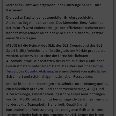
Mercedes-Benz: Außergewöhnliche Fahrzeuge bauen... und
Karrieren!
Die besten Kapitel der automobilen Erfolgsgeschichte
Alabamas liegen noch vor uns. Das Mercedes-Benz Automobil
der Zukunft wird anders sein: grüner, effizienter, sicherer und
noch faszinierender. Nur eines wird sich nie ändern - es wird
einen Stern tragen.
MBUSI ist die Heimat des GLE, des GLE Coupés und des GLS
Sport Utility Vehicles, die für alle globalen Märkte produziert
werden. Unser Werk ist eine der fortschrittlichsten
Automobilproduktionsstätten der Welt, mit über 6 Millionen
Quadratmetern unter einem Dach. Das Werk befindet sich
in
Tuscaloosa County, Alabama
, in einem Gebiet von natürlicher
Schönheit und reichhaltigen natürlichen Ressourcen.
MBUSI bietet ein hervorragendes Gehalts- und Leistungspaket,
einschließlich Kranken- und Lebensversicherung, 401(k) und
Altersvorsorge, Kinderbetreuung und Wellnesseinrichtungen
vor Ort. MBUSI setzt sich für hervorragende Leistungen ein und
fördert aktiv Teamarbeit, Sicherheit, Qualität und
kontinuierliche Verbesserung in den eigenen Reihen. Unsere
Teammitglieder haben das gemeinsame Ziel, immer der beste