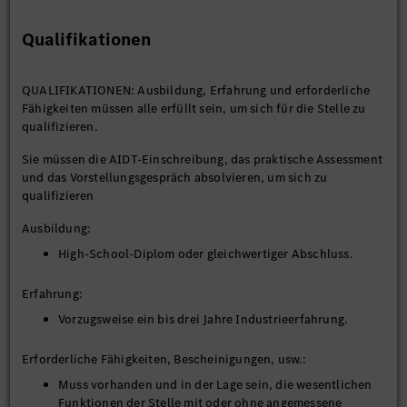
Qualifikationen
Montage: Montage von Luxus- und Elektrofahrzeugen an
den zugewiesenen Arbeitsplätzen auf einem sich
bewegenden Montageband, wobei eine beliebige
QUALIFIKATIONEN: Ausbildung, Erfahrung und erforderliche
Kombination von Aufgaben gemäß den Spezifikationen
Fähigkeiten müssen alle erfüllt sein, um sich für die Stelle zu
unter Verwendung von Handwerkzeugen,
qualifizieren.
Elektrowerkzeugen, Hilfsmitteln und
Produktionsvorrichtungen ausgeführt wird.
Sie müssen die AIDT-Einschreibung, das praktische Assessment
Karosserie: Laden von Karosserieteilen aus Metall in
und das Vorstellungsgespräch absolvieren, um sich zu
automatisierte Schweißanlagen, um
qualifizieren
Karosseriebaugruppen zu formen.
Lackieren: Zu den Lackiervorgängen gehören das
Ausbildung:
Auftragen einer Versiegelung, das Schleifen und das
High-School-Diplom oder gleichwertiger Abschluss.
Aufsprühen von Farbe, um das Fahrzeug für die Montage
vorzubereiten.
Erfahrung:
Batterie: Montage von Hochspannungsbatteriesystemen
neuer Technologie.
Vorzugsweise ein bis drei Jahre Industrieerfahrung.
Erforderliche Fähigkeiten, Bescheinigungen, usw.:
Muss vorhanden und in der Lage sein, die wesentlichen
Funktionen der Stelle mit oder ohne angemessene