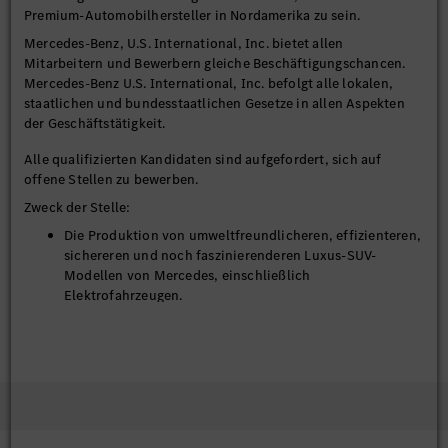
Premium-Automobilhersteller in Nordamerika zu sein.
Mercedes-Benz, U.S. International, Inc. bietet allen
Mitarbeitern und Bewerbern gleiche Beschäftigungschancen.
Mercedes-Benz U.S. International, Inc. befolgt alle lokalen,
staatlichen und bundesstaatlichen Gesetze in allen Aspekten
der Geschäftstätigkeit.
Alle qualifizierten Kandidaten sind aufgefordert, sich auf
offene Stellen zu bewerben.
Zweck der Stelle:
Die Produktion von umweltfreundlicheren, effizienteren,
sichereren und noch faszinierenderen Luxus-SUV-
Modellen von Mercedes, einschließlich
Elektrofahrzeugen.
Wesentliche Funktionen:
Arbeit als Mitglied des Produktionsteams und Zuweisung
verschiedener Arbeitsaufgaben je nach Produktions-
oder anderen Erfordernissen. Bücken, Drehen, Heben,
Stehen, Gehen, Greifen, Sehen, Bewegen und Hören, wie
es die jeweilige Position erfordert.