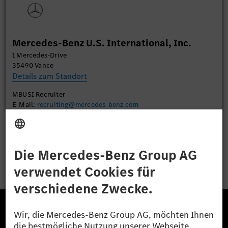
des Service zu, um dieses Video anzusehen.
Mehr Informationen
Mercedes-Benz U.S. International, Inc.
1 Mercedes-Drive
Akzeptieren
35490 Vance
Details zum Standort
MBUSI Recruiter
E-Mail:
recruiting@mercedes-benz.com
Bewerben