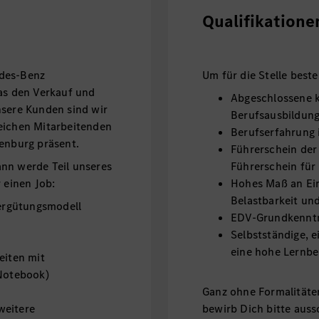
Qualifikatione
edes-Benz
Um für die Stelle besten
was den Verkauf und
Abgeschlossene 
nsere Kunden sind wir
Berufsausbildun
eichen Mitarbeitenden
Berufserfahrung 
denburg präsent.
Führerschein der
nn werde Teil unseres
Führerschein für
 einen Job:
Hohes Maß an Eins
Belastbarkeit un
Vergütungsmodell
EDV-Grundkenntn
Selbstständige, 
eine hohe Lernbe
eiten mit
 Notebook)
Ganz ohne Formalitäten
weitere
bewirb Dich bitte auss