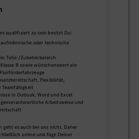
n
s qualifiziert zu sein besitzt Du:
kaufmännische oder technische
g
im Teile-/Zubehörbereich
 Klasse B sowie wünschenswert ein
 Flurförderfahrzeuge
atzbereitschaft, Flexibilität,
d Teamfähigkeit
isse in Outlook, Word und Excel
eigenverantwortliche Arbeitsweise und
reitschaft
 geht es auch bei uns nicht. Daher
chließlich online und füge Deiner