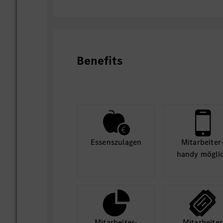
Selbstständig Teileanforderungen d
und bearbeiten
Entsorgungsvorgänge begleiten
Bearbeiten von Tausch-, Garantie- u
Durchführen von Inventurarbeiten
Benefits
Begeistere mit Deiner Leidenschaft zum 
fachlichen Kompetenz und einem authent
deinen ganz persönlichen Mercedes Mom
Essens­zulagen
Mit­arbeiter
handy mögli
Mit­arbeiter­
Mit­arbeiter