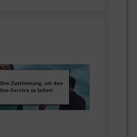
 Ihre Zustimmung, um den
deo-Service zu laden!
 Service eines Drittanbieters, um
tten. Dieser Service kann Daten zu
mmeln. Bitte lesen Sie die Details
ie der Nutzung des Service zu, um
s Video anzusehen.