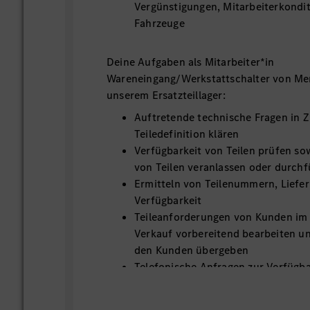
Vergünstigungen, Mitarbeiterkondit
Fahrzeuge
Deine Aufgaben als Mitarbeiter*in
Wareneingang/Werkstattschalter von Me
unserem Ersatzteillager:
Auftretende technische Fragen in
Teiledefinition klären
Verfügbarkeit von Teilen prüfen so
von Teilen veranlassen oder durch
Ermitteln von Teilenummern, Liefe
Verfügbarkeit
Teileanforderungen von Kunden im 
Verkauf vorbereitend bearbeiten und
den Kunden übergeben
Telefonische Anfragen zur Verfügba
beantworten Teile ausgeben und z
einlagern