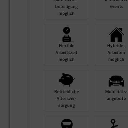
beteili­gung
Events
möglich
Flexible
Hybrides
Arbeits­zeit
Arbeiten
möglich
möglich
Betrieb­liche
Mobilitäts­
Alters­ver­
angebote
sorgung