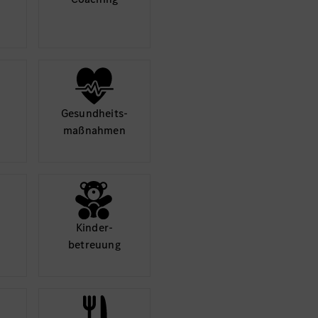
Mehr
Gesund­heits­
maß­nahmen
Kinder­
betreuung