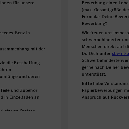
ionen für unsere
Bewerbung einen Leben
(max. Gesamtgröße der
Formular Deine Bewerbu
Bewerbung".
rcedes-Benz in
Wir freuen uns insbes
schwerbehinderter und 
Menschen direkt auf d
 Zusammenhang mit der
Du Dich unter
sbv-nl-
Schwerbehindertenvert
wie die Beschaffung
gerne nach Deiner Be
führen
unterstützt.
rumfänge und deren
Bitte habe Verständnis
Teile und Zubehör
Papierbewerbungen me
 in Einzelfällen an
Anspruch auf Rückvers
rkeit von Preisen
urücknehmen sowie