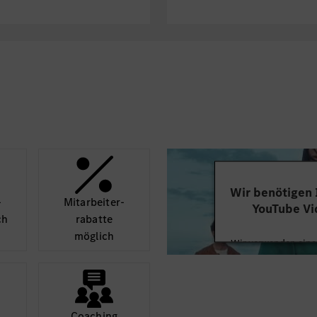
er Werkstatt prüfen
nd Altteilen
Automobil, deiner
ischen Auftritt mit
enten!
Wir benötigen
­
Mit­arbeiter­
YouTube Vi
ch
rabatte
möglich
Wir verwenden einen
Videoinhalte einzube
Ihren Aktivitäten sa
durch und stimmen S
diese
Coaching