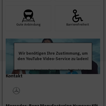
Gute An­bindung
Barriere­frei­heit
Wir benötigen Ihre Zustimmung, um
den YouTube Video-Service zu laden!
Wir verwenden einen Service eines Drittanbieters,
Kontakt
um Videoinhalte einzubetten. Dieser Service kann
Daten zu Ihren Aktivitäten sammeln. Bitte lesen
Sie die Details durch und stimmen Sie der Nutzung
des Service zu, um dieses Video anzusehen.
Mehr Informationen
Mercedes-Benz Manufacturing Hungary Kft.