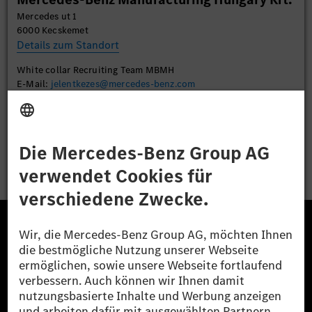
Mercedes ut 1
Akzeptieren
6000 Kecskemet
Details zum Standort
White collar Recruiting Team MBMH
E-Mail:
jelentkezes@mercedes-benz.com
Bewerben
Die Mercedes-Benz Group.
Die Mercedes-Benz Group AG (ehemals Daimler AG)
ist eines der erfolgreichsten Automobilunternehmen
der Welt. Mit der Mercedes-Benz AG gehören wir zu