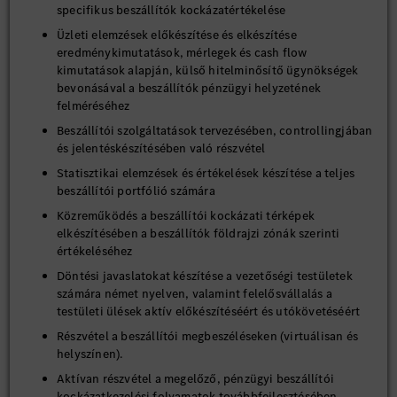
specifikus beszállítók kockázatértékelése
Üzleti elemzések előkészítése és elkészítése
eredménykimutatások, mérlegek és cash flow
kimutatások alapján, külső hitelminősítő ügynökségek
bevonásával a beszállítók pénzügyi helyzetének
felméréséhez
Beszállítói szolgáltatások tervezésében, controllingjában
és jelentéskészítésében való részvétel
Statisztikai elemzések és értékelések készítése a teljes
beszállítói portfólió számára
Közreműködés a beszállítói kockázati térképek
elkészítésében a beszállítók földrajzi zónák szerinti
értékeléséhez
Döntési javaslatokat készítése a vezetőségi testületek
számára német nyelven, valamint felelősvállalás a
testületi ülések aktív előkészítéséért és utókövetéséért
Részvétel a beszállítói megbeszéléseken (virtuálisan és
helyszínen).
Aktívan részvétel a megelőző, pénzügyi beszállítói
kockázatkezelési folyamatok továbbfejlesztésében