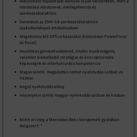
Mélyreható tapasztalat előnyös olyan területeken, mint a
minősítési módszerek, mérlegelemzés és
szerkezetátalakítás.
Ismeretek az IDW-S6 szerkezetátalakítási
szakvélemények értékelésében
Magabiztos MS Office használat (különösen PowerPoint
és Excel)
Analitikus gondolkodásmód, önálló munkavégzés,
valamint kiemelkedő stratégiai és koncepcionális
képességek és interkulturális kompetencia
Magas szintű, magabiztos német nyelvtudás szóban és
írásban
Angol nyelvtudás előny
Anyanyelvi szintű magyar nyelvtudás szóban és írásban
Miért éri meg a Mercedes-Benz kecskeméti gyárában
dolgozni?: *