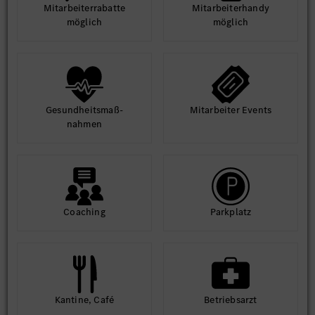
Mit­arbeiter­rabatte
Mit­arbeiter­handy
egészséghónap: influenza elleni oltás, egészségnevelő,
möglich
möglich
prevenciós előadások)
Az innovatív és kreatív ötletek megvalósítását elismerjük
és jutalmazzuk
Gesund­heits­maß­
Mit­arbeiter Events
*A fent felsorolt elemek a munkáltató szabályzatában
nahmen
meghatározott feltételek szerint vehetőek igénybe.
Coaching
Park­platz
Kantine, Café
Betriebs­arzt