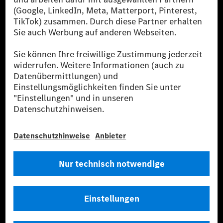
den größten Anbietern von Premium- und Luxus-Pkw
und Vans. Die Mercedes-Benz Mobility AG bietet
Finanzierung, Leasing, Fahrzeugabos und –miete,
Flottenmanagement, digitale Services rund um Laden
und Bezahlen, die Vermittlung von Versicherungen
sowie innovative Mobilitätsdienstleistungen an.
Mehr erfahren
Technische Support-Hotline
Kontakt
Standorte
Anbieter
Rechtliche Hinweise
Einstellungen
Datenschutz
Lizenzhinweise Dritter