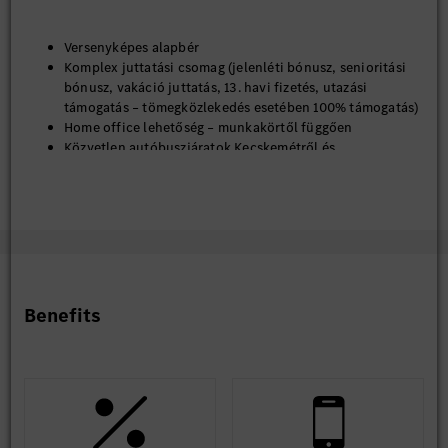
Versenyképes alapbér
Komplex juttatási csomag (jelenléti bónusz, senioritási
bónusz, vakáció juttatás, 13. havi fizetés, utazási
támogatás – tömegközlekedés esetében 100% támogatás)
Home office lehetőség – munkakörtől függően
Közvetlen autóbuszjáratok Kecskemétről és
vonzáskörzetéből
Letelepedési támogatás
Támogató légkör, emberközpontú vezetés és összetartó
csapat
Lendületes, stabil, nemzetközi környezet
Szakmai tréningek, fejlődési és előrelépési lehetőségek
A német és/vagy angol nyelv mindennapos használata
Dolgozói kedvezmények kijelölt partnereinknél
Benefits
Kollektív élet- és balesetbiztosítás
Sportolási lehetőségek (Kecskeméti Fürdő, kecskeméti és
Kecskemét környéki edzőtermek)
Étkezési lehetőség minden gyár részlegben a kollégák
számára
Széles választékú, modern, kényelmes munkaruha
Egészségmegőrző intézkedések (vállalati pszichológus,