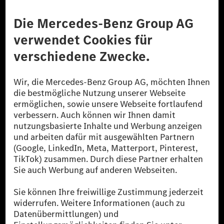
Anbieter
Rechtliche Hinweise
Einstellungen
Datenschutz
Lizenzhinweise Dritter
Barrierefreiheit
© 2026 Mercedes-Benz Group AG. Alle Rechte vorbehalten.
[1] Bilanziell CO₂-neutral bedeutet, dass nicht vermiedene oder nicht
reduzierte CO₂-Emissionen bei der Mercedes-Benz Group durch
zertifizierte Ausgleichsprojekte kompensiert werden.
[2] Renewable Charging ist ein integraler Bestandteil von MB.CHARGE
Public in Europa, den USA, Kanada und China. Sofern an der jeweiligen
Ladestation noch kein Strom aus erneuerbaren Energien vorliegt,
verwendet Renewable Charging Grünstromzertifikate*. Diese stellen
sicher, dass für Ladevorgänge über MB.CHARGE Public eine äquivalente
Strommenge aus erneuerbaren Energien ins Stromnetz eingespeist wird.
Sie stammen ausschließlich aus Wind- und Solarkraftanlagen, die jünger
als sechs Jahre sind.
* Inkl. EKOenergy Ökolabel
* Die angegebenen Werte wurden nach dem vorgeschriebenen
Messverfahren WLTP (Worldwide harmonised Light vehicles Test