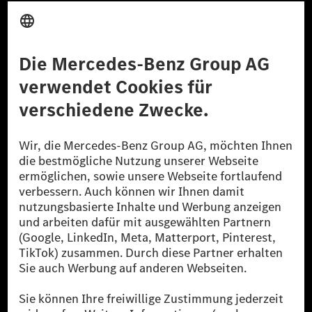
Anbieter
Rechtliche Hinweise
Einstellungen
Datenschutz
Lizenzhinweise Dritter
Barrierefreiheit
© 2026 Mercedes-Benz Group AG. Alle Rechte vorbehalten.
[1] Bilanziell CO₂-neutral bedeutet, dass nicht vermiedene oder nicht
reduzierte CO₂-Emissionen bei der Mercedes-Benz Group durch
zertifizierte Ausgleichsprojekte kompensiert werden.
[2] Renewable Charging ist ein integraler Bestandteil von MB.CHARGE
Public in Europa, den USA, Kanada und China. Sofern an der jeweiligen
Ladestation noch kein Strom aus erneuerbaren Energien vorliegt,
verwendet Renewable Charging Grünstromzertifikate*. Diese stellen
sicher, dass für Ladevorgänge über MB.CHARGE Public eine äquivalente
Strommenge aus erneuerbaren Energien ins Stromnetz eingespeist wird.
Sie stammen ausschließlich aus Wind- und Solarkraftanlagen, die jünger
als sechs Jahre sind.
* Inkl. EKOenergy Ökolabel
* Die angegebenen Werte wurden nach dem vorgeschriebenen
Messverfahren WLTP (Worldwide harmonised Light vehicles Test