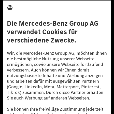
Anbieter
Rechtliche Hinweise
Einstellungen
Datenschutz
Lizenzhinweise Dritter
Barrierefreiheit
© 2026 Mercedes-Benz Group AG. Alle Rechte vorbehalten.
[1] Bilanziell CO₂-neutral bedeutet, dass nicht vermiedene oder nicht
reduzierte CO₂-Emissionen bei der Mercedes-Benz Group durch
zertifizierte Ausgleichsprojekte kompensiert werden.
[2] Renewable Charging ist ein integraler Bestandteil von MB.CHARGE
Public in Europa, den USA, Kanada und China. Sofern an der jeweiligen
Ladestation noch kein Strom aus erneuerbaren Energien vorliegt,
verwendet Renewable Charging Grünstromzertifikate*. Diese stellen
sicher, dass für Ladevorgänge über MB.CHARGE Public eine äquivalente
Strommenge aus erneuerbaren Energien ins Stromnetz eingespeist wird.
Sie stammen ausschließlich aus Wind- und Solarkraftanlagen, die jünger
als sechs Jahre sind.
* Inkl. EKOenergy Ökolabel
* Die angegebenen Werte wurden nach dem vorgeschriebenen
Messverfahren WLTP (Worldwide harmonised Light vehicles Test