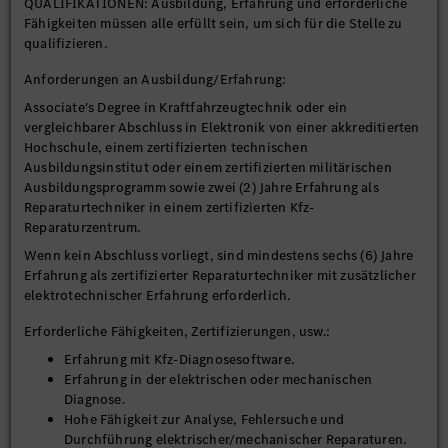
QUALIFIKATIONEN: Ausbildung, Erfahrung und erforderliche
Fähigkeiten müssen alle erfüllt sein, um sich für die Stelle zu
Effiziente Diagnose und Behebung von elektrischen und
qualifizieren.
elektrisch/mechanischen Schnittstellenproblemen.
Durchführung fortgeschrittener Fehlersuche und
Anforderungen an Ausbildung/Erfahrung:
Reparatur von elektrischen und mechanischen
Associate's Degree in Kraftfahrzeugtechnik oder ein
Problemen an allen aktuellen Mercedes-Benz Fahrzeugen.
vergleichbarer Abschluss in Elektronik von einer akkreditierten
Demonstrieren Sie die ordnungsgemäße Nutzung der
Hochschule, einem zertifizierten technischen
unterstützenden Systeme und Ressourcen, die für die
Ausbildungsinstitut oder einem zertifizierten militärischen
genaue Diagnose und Reparatur aller aktuellen Modelle
Ausbildungsprogramm sowie zwei (2) Jahre Erfahrung als
von Mercedes-Benz Fahrzeugen zur Verfügung stehen.
Reparaturtechniker in einem zertifizierten Kfz-
Arbeiten an und/oder in der Nähe von
Reparaturzentrum.
Hochspannungsbatteriesystemen.
Demonstrieren Sie die Fähigkeit und können eine
Wenn kein Abschluss vorliegt, sind mindestens sechs (6) Jahre
Vielzahl von elektrischen und mechanischen
Erfahrung als zertifizierter Reparaturtechniker mit zusätzlicher
Reparaturprozessen unter Einhaltung der Mercedes-Benz
elektrotechnischer Erfahrung erforderlich.
Qualitätsstandards durchführen.
Ist in der Lage, Fahrzeugteile während des gesamten
Erforderliche Fähigkeiten, Zertifizierungen, usw.:
Reparaturprozesses nach Standardmethoden und -
Erfahrung mit Kfz-Diagnosesoftware.
verfahren ordnungsgemäß zu demontieren und wieder zu
Erfahrung in der elektrischen oder mechanischen
montieren.
Diagnose.
Ordnungsgemäße Verwendung von
Hohe Fähigkeit zur Analyse, Fehlersuche und
Dokumentationssystemen, einschließlich der
Durchführung elektrischer/mechanischer Reparaturen.
Verwendung von computerbezogenen Geräten oder