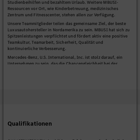
Studienbeihilfen und bezahltem Urlaub. Weitere MBUSI-
Ressourcen vor Ort, wie Kinderbetreuung, medizinisches
Zentrum und Fitnesscenter, stehen allen zur Verfügung.
Unsere Teammitglieder teilen das gemeinsame Ziel, der beste
Luxusautohersteller in Nordamerika zu sein. MBUSI hat sich zu
Spitzenleistungen verpflichtet und fördert aktiv eine positive
Teamkultur, Teamarbeit, Sicherheit, Qualität und
kontinuierliche Verbesserung.
Mercedes-Benz, U.S. International, Inc. ist stolz darauf, ein
Unternehmen zu sein, das die Chancengleichheit bei der
Beschäftigung fördert. Mercedes-Benz U.S. International, Inc.
setzt sich für Chancengleichheit ein, unabhängig von Rasse,
Alter, ethnischer Herkunft und allen anderen Merkmalen, die
unter den geltenden lokalen und bundesstaatlichen Gesetzen
aufgeführt sind.
Alle qualifizierten Kandidaten sind aufgefordert, sich zu
bewerben, um gemeinsam mit uns die Zukunft zu elektrisieren!
Zweck der Stelle:
Qualifikationen
Wesentliche Funktionen: