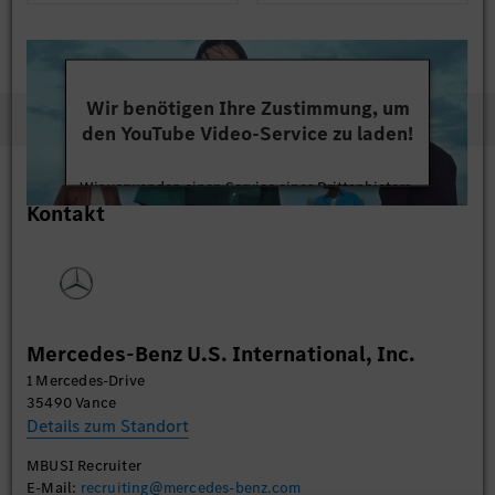
Wir benötigen Ihre Zustimmung, um
den YouTube Video-Service zu laden!
Wir verwenden einen Service eines Drittanbieters,
Kontakt
um Videoinhalte einzubetten. Dieser Service kann
Daten zu Ihren Aktivitäten sammeln. Bitte lesen
Sie die Details durch und stimmen Sie der Nutzung
des Service zu, um dieses Video anzusehen.
Mehr Informationen
Mercedes-Benz U.S. International, Inc.
1 Mercedes-Drive
Akzeptieren
35490 Vance
Details zum Standort
MBUSI Recruiter
E-Mail:
recruiting@mercedes-benz.com