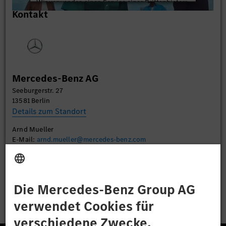
Wir verwenden einen Service eines Drittanbieters,
Kontakt
um Videoinhalte einzubetten. Dieser Service kann
Daten zu Ihren Aktivitäten sammeln. Bitte lesen
Sie die Details durch und stimmen Sie der Nutzung
des Service zu, um dieses Video anzusehen.
Mehr Informationen
Mercedes-Benz AG
Seeburgerstr. 27
Akzeptieren
13581 Berlin
Details zum Standort
Arnd Mueller
E-Mail:
arnd.mueller@mercedes-benz.com
Bewerben