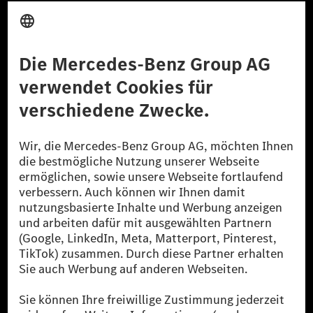
Anbieter
Rechtliche Hinweise
Einstellungen
Datenschutz
Lizenzhinweise Dritter
Barrierefreiheit
© 2026 Mercedes-Benz Group AG. Alle Rechte vorbehalten.
[1] Bilanziell CO₂-neutral bedeutet, dass nicht vermiedene oder nicht
reduzierte CO₂-Emissionen bei der Mercedes-Benz Group durch
zertifizierte Ausgleichsprojekte kompensiert werden.
[2] Renewable Charging ist ein integraler Bestandteil von MB.CHARGE
Public in Europa, den USA, Kanada und China. Sofern an der jeweiligen
Ladestation noch kein Strom aus erneuerbaren Energien vorliegt,
verwendet Renewable Charging Grünstromzertifikate*. Diese stellen
sicher, dass für Ladevorgänge über MB.CHARGE Public eine äquivalente
Strommenge aus erneuerbaren Energien ins Stromnetz eingespeist wird.
Sie stammen ausschließlich aus Wind- und Solarkraftanlagen, die jünger
als sechs Jahre sind.
* Inkl. EKOenergy Ökolabel
* Die angegebenen Werte wurden nach dem vorgeschriebenen
Messverfahren WLTP (Worldwide harmonised Light vehicles Test