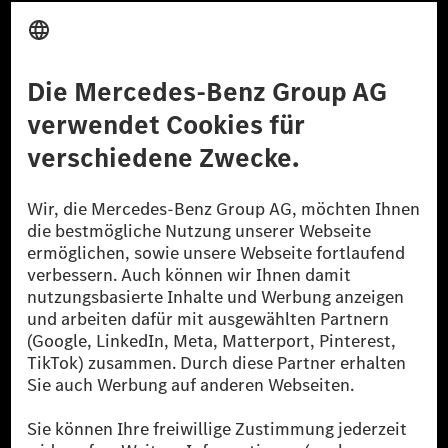
Anbieter
Rechtliche Hinweise
Einstellungen
Datenschutz
Lizenzhinweise Dritter
Barrierefreiheit
© 2026 Mercedes-Benz Group AG. Alle Rechte vorbehalten.
[1] Bilanziell CO₂-neutral bedeutet, dass nicht vermiedene oder nicht
reduzierte CO₂-Emissionen bei der Mercedes-Benz Group durch
zertifizierte Ausgleichsprojekte kompensiert werden.
[2] Renewable Charging ist ein integraler Bestandteil von MB.CHARGE
Public in Europa, den USA, Kanada und China. Sofern an der jeweiligen
Ladestation noch kein Strom aus erneuerbaren Energien vorliegt,
verwendet Renewable Charging Grünstromzertifikate*. Diese stellen
sicher, dass für Ladevorgänge über MB.CHARGE Public eine äquivalente
Strommenge aus erneuerbaren Energien ins Stromnetz eingespeist wird.
Sie stammen ausschließlich aus Wind- und Solarkraftanlagen, die jünger
als sechs Jahre sind.
* Inkl. EKOenergy Ökolabel
* Die angegebenen Werte wurden nach dem vorgeschriebenen
Messverfahren WLTP (Worldwide harmonised Light vehicles Test