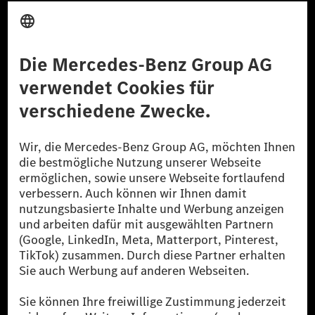
Anbieter
Rechtliche Hinweise
Einstellungen
Datenschutz
Lizenzhinweise Dritter
Barrierefreiheit
© 2026 Mercedes-Benz Group AG. Alle Rechte vorbehalten.
[1] Bilanziell CO₂-neutral bedeutet, dass nicht vermiedene oder nicht
reduzierte CO₂-Emissionen bei der Mercedes-Benz Group durch
zertifizierte Ausgleichsprojekte kompensiert werden.
[2] Renewable Charging ist ein integraler Bestandteil von MB.CHARGE
Public in Europa, den USA, Kanada und China. Sofern an der jeweiligen
Ladestation noch kein Strom aus erneuerbaren Energien vorliegt,
verwendet Renewable Charging Grünstromzertifikate*. Diese stellen
sicher, dass für Ladevorgänge über MB.CHARGE Public eine äquivalente
Strommenge aus erneuerbaren Energien ins Stromnetz eingespeist wird.
Sie stammen ausschließlich aus Wind- und Solarkraftanlagen, die jünger
als sechs Jahre sind.
* Inkl. EKOenergy Ökolabel
* Die angegebenen Werte wurden nach dem vorgeschriebenen
Messverfahren WLTP (Worldwide harmonised Light vehicles Test