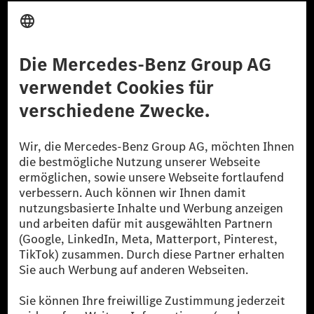
Anbieter
Rechtliche Hinweise
Einstellungen
Datenschutz
Lizenzhinweise Dritter
Barrierefreiheit
© 2026 Mercedes-Benz Group AG. Alle Rechte vorbehalten.
[1] Bilanziell CO₂-neutral bedeutet, dass nicht vermiedene oder nicht
reduzierte CO₂-Emissionen bei der Mercedes-Benz Group durch
zertifizierte Ausgleichsprojekte kompensiert werden.
[2] Renewable Charging ist ein integraler Bestandteil von MB.CHARGE
Public in Europa, den USA, Kanada und China. Sofern an der jeweiligen
Ladestation noch kein Strom aus erneuerbaren Energien vorliegt,
verwendet Renewable Charging Grünstromzertifikate*. Diese stellen
sicher, dass für Ladevorgänge über MB.CHARGE Public eine äquivalente
Strommenge aus erneuerbaren Energien ins Stromnetz eingespeist wird.
Sie stammen ausschließlich aus Wind- und Solarkraftanlagen, die jünger
als sechs Jahre sind.
* Inkl. EKOenergy Ökolabel
* Die angegebenen Werte wurden nach dem vorgeschriebenen
Messverfahren WLTP (Worldwide harmonised Light vehicles Test