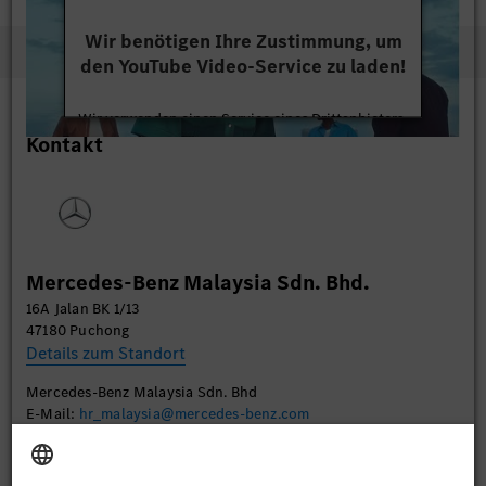
Wir benötigen Ihre Zustimmung, um
den YouTube Video-Service zu laden!
Wir verwenden einen Service eines Drittanbieters,
Kontakt
um Videoinhalte einzubetten. Dieser Service kann
Daten zu Ihren Aktivitäten sammeln. Bitte lesen
Sie die Details durch und stimmen Sie der Nutzung
des Service zu, um dieses Video anzusehen.
Mehr Informationen
Mercedes-Benz Malaysia Sdn. Bhd.
16A Jalan BK 1/13
Akzeptieren
47180 Puchong
Details zum Standort
Mercedes-Benz Malaysia Sdn. Bhd
E-Mail:
hr_malaysia@mercedes-benz.com