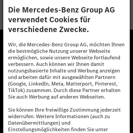
Bewerben
Die Mercedes-Benz Group.
Die Mercedes-Benz Group AG (ehemals Daimler AG)
ist eines der erfolgreichsten Automobilunternehmen
der Welt. Mit der Mercedes-Benz AG gehören wir zu
den größten Anbietern von Premium- und Luxus-Pkw
und Vans. Die Mercedes-Benz Mobility AG bietet
Finanzierung, Leasing, Fahrzeugabos und –miete,
Flottenmanagement, digitale Services rund um Laden
und Bezahlen, die Vermittlung von Versicherungen
sowie innovative Mobilitätsdienstleistungen an.
Mehr erfahren