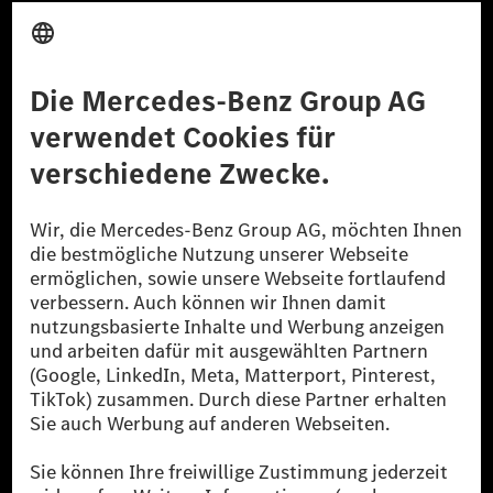
Anbieter
Rechtliche Hinweise
Einstellungen
Datenschutz
Lizenzhinweise Dritter
Barrierefreiheit
© 2026 Mercedes-Benz Group AG. Alle Rechte vorbehalten.
[1] Bilanziell CO₂-neutral bedeutet, dass nicht vermiedene oder nicht
reduzierte CO₂-Emissionen bei der Mercedes-Benz Group durch
zertifizierte Ausgleichsprojekte kompensiert werden.
[2] Renewable Charging ist ein integraler Bestandteil von MB.CHARGE
Public in Europa, den USA, Kanada und China. Sofern an der jeweiligen
Ladestation noch kein Strom aus erneuerbaren Energien vorliegt,
verwendet Renewable Charging Grünstromzertifikate*. Diese stellen
sicher, dass für Ladevorgänge über MB.CHARGE Public eine äquivalente
Strommenge aus erneuerbaren Energien ins Stromnetz eingespeist wird.
Sie stammen ausschließlich aus Wind- und Solarkraftanlagen, die jünger
als sechs Jahre sind.
* Inkl. EKOenergy Ökolabel
* Die angegebenen Werte wurden nach dem vorgeschriebenen
Messverfahren WLTP (Worldwide harmonised Light vehicles Test