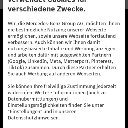
Die Mercedes-Benz Group.
Die Mercedes-Benz Group AG (ehemals Daimler AG)
ist eines der erfolgreichsten Automobilunternehmen
der Welt. Mit der Mercedes-Benz AG gehören wir zu
den größten Anbietern von Premium- und Luxus-Pkw
und Vans. Die Mercedes-Benz Mobility AG bietet
Finanzierung, Leasing, Fahrzeugabos und –miete,
Flottenmanagement, digitale Services rund um Laden
und Bezahlen, die Vermittlung von Versicherungen
sowie innovative Mobilitätsdienstleistungen an.
Mehr erfahren