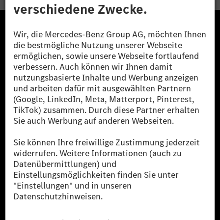
Die Mercedes-Benz Group.
Die Mercedes-Benz Group AG (ehemals Daimler AG)
ist eines der erfolgreichsten Automobilunternehmen
der Welt. Mit der Mercedes-Benz AG gehören wir zu
den größten Anbietern von Premium- und Luxus-Pkw
und Vans. Die Mercedes-Benz Mobility AG bietet
Finanzierung, Leasing, Fahrzeugabos und –miete,
Flottenmanagement, digitale Services rund um Laden
und Bezahlen, die Vermittlung von Versicherungen
sowie innovative Mobilitätsdienstleistungen an.
Mehr erfahren