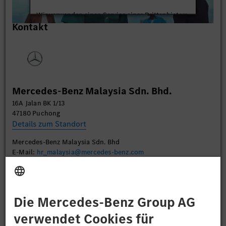
Wir verwenden einen Service eines Drittanbieters,
Kontakt
um Videoinhalte einzubetten. Dieser Service kann
Daten zu Ihren Aktivitäten sammeln. Bitte lesen
Sie die Details durch und stimmen Sie der Nutzung
des Service zu, um dieses Video anzusehen.
Mehr Informationen
Mercedes-Benz Malaysia Sdn. Bhd.
16A Jalan BK 1/13
Akzeptieren
47180 Puchong
Details zum Standort
Mercedes-Benz Malaysia Sdn. Bhd
E-Mail:
hr_malaysia@mercedes-benz.com
Bewerben