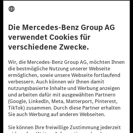
Anbieter
Rechtliche Hinweise
Einstellungen
Datenschutz
Lizenzhinweise Dritter
Barrierefreiheit
© 2026 Mercedes-Benz Group AG. Alle Rechte vorbehalten.
[1] Bilanziell CO₂-neutral bedeutet, dass nicht vermiedene oder nicht
reduzierte CO₂-Emissionen bei der Mercedes-Benz Group durch
zertifizierte Ausgleichsprojekte kompensiert werden.
[2] Renewable Charging ist ein integraler Bestandteil von MB.CHARGE
Public in Europa, den USA, Kanada und China. Sofern an der jeweiligen
Ladestation noch kein Strom aus erneuerbaren Energien vorliegt,
verwendet Renewable Charging Grünstromzertifikate*. Diese stellen
sicher, dass für Ladevorgänge über MB.CHARGE Public eine äquivalente
Strommenge aus erneuerbaren Energien ins Stromnetz eingespeist wird.
Sie stammen ausschließlich aus Wind- und Solarkraftanlagen, die jünger
als sechs Jahre sind.
* Inkl. EKOenergy Ökolabel
* Die angegebenen Werte wurden nach dem vorgeschriebenen
Messverfahren WLTP (Worldwide harmonised Light vehicles Test