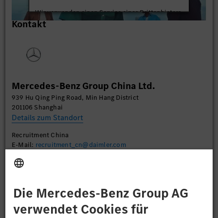
Wir verwenden einen Service eines Drittanbieters,
Kontakt
um Videoinhalte einzubetten. Dieser Service kann
Daten zu Ihren Aktivitäten sammeln. Bitte lesen
Sie die Details durch und stimmen Sie der Nutzung
des Service zu, um dieses Video anzusehen.
Mehr Informationen
Mercedes-Benz Group China Ltd.
939 Hu Qing Ping Road, Min Hang District
Akzeptieren
201106 Shanghai
Details zum Standort
Recruitment China
E-Mail:
recruitment_cn@daimler.com
Bewerben