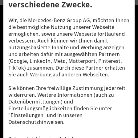
Die Mercedes-Benz Group.
Die Mercedes-Benz Group AG (ehemals Daimler AG)
ist eines der erfolgreichsten Automobilunternehmen
der Welt. Mit der Mercedes-Benz AG gehören wir zu
den größten Anbietern von Premium- und Luxus-Pkw
und Vans. Die Mercedes-Benz Mobility AG bietet
Finanzierung, Leasing, Fahrzeugabos und –miete,
Flottenmanagement, digitale Services rund um Laden
und Bezahlen, die Vermittlung von Versicherungen
sowie innovative Mobilitätsdienstleistungen an.
Mehr erfahren