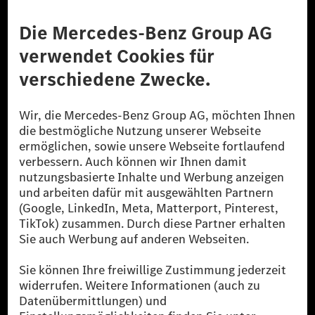
Anbieter
Rechtliche Hinweise
Einstellungen
Datenschutz
Lizenzhinweise Dritter
Barrierefreiheit
© 2026 Mercedes-Benz Group AG. Alle Rechte vorbehalten.
[1] Bilanziell CO₂-neutral bedeutet, dass nicht vermiedene oder nicht
reduzierte CO₂-Emissionen bei der Mercedes-Benz Group durch
zertifizierte Ausgleichsprojekte kompensiert werden.
[2] Renewable Charging ist ein integraler Bestandteil von MB.CHARGE
Public in Europa, den USA, Kanada und China. Sofern an der jeweiligen
Ladestation noch kein Strom aus erneuerbaren Energien vorliegt,
verwendet Renewable Charging Grünstromzertifikate*. Diese stellen
sicher, dass für Ladevorgänge über MB.CHARGE Public eine äquivalente
Strommenge aus erneuerbaren Energien ins Stromnetz eingespeist wird.
Sie stammen ausschließlich aus Wind- und Solarkraftanlagen, die jünger
als sechs Jahre sind.
* Inkl. EKOenergy Ökolabel
* Die angegebenen Werte wurden nach dem vorgeschriebenen
Messverfahren WLTP (Worldwide harmonised Light vehicles Test