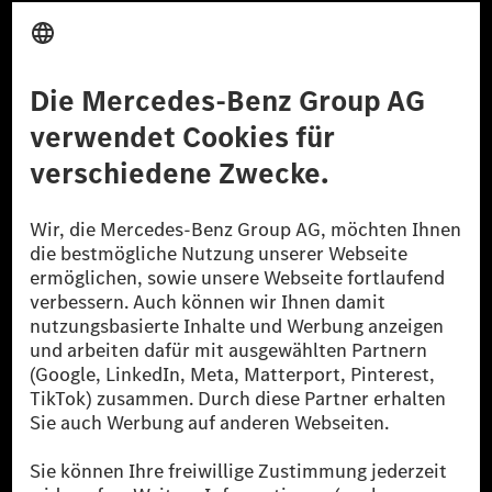
Anbieter
Rechtliche Hinweise
Einstellungen
Datenschutz
Lizenzhinweise Dritter
Barrierefreiheit
© 2026 Mercedes-Benz Group AG. Alle Rechte vorbehalten.
[1] Bilanziell CO₂-neutral bedeutet, dass nicht vermiedene oder nicht
reduzierte CO₂-Emissionen bei der Mercedes-Benz Group durch
zertifizierte Ausgleichsprojekte kompensiert werden.
[2] Renewable Charging ist ein integraler Bestandteil von MB.CHARGE
Public in Europa, den USA, Kanada und China. Sofern an der jeweiligen
Ladestation noch kein Strom aus erneuerbaren Energien vorliegt,
verwendet Renewable Charging Grünstromzertifikate*. Diese stellen
sicher, dass für Ladevorgänge über MB.CHARGE Public eine äquivalente
Strommenge aus erneuerbaren Energien ins Stromnetz eingespeist wird.
Sie stammen ausschließlich aus Wind- und Solarkraftanlagen, die jünger
als sechs Jahre sind.
* Inkl. EKOenergy Ökolabel
* Die angegebenen Werte wurden nach dem vorgeschriebenen
Messverfahren WLTP (Worldwide harmonised Light vehicles Test