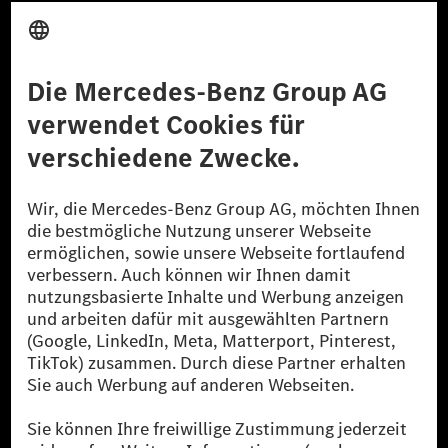
Anbieter
Rechtliche Hinweise
Einstellungen
Datenschutz
Lizenzhinweise Dritter
Barrierefreiheit
© 2026 Mercedes-Benz Group AG. Alle Rechte vorbehalten.
[1] Bilanziell CO₂-neutral bedeutet, dass nicht vermiedene oder nicht
reduzierte CO₂-Emissionen bei der Mercedes-Benz Group durch
zertifizierte Ausgleichsprojekte kompensiert werden.
[2] Renewable Charging ist ein integraler Bestandteil von MB.CHARGE
Public in Europa, den USA, Kanada und China. Sofern an der jeweiligen
Ladestation noch kein Strom aus erneuerbaren Energien vorliegt,
verwendet Renewable Charging Grünstromzertifikate*. Diese stellen
sicher, dass für Ladevorgänge über MB.CHARGE Public eine äquivalente
Strommenge aus erneuerbaren Energien ins Stromnetz eingespeist wird.
Sie stammen ausschließlich aus Wind- und Solarkraftanlagen, die jünger
als sechs Jahre sind.
* Inkl. EKOenergy Ökolabel
* Die angegebenen Werte wurden nach dem vorgeschriebenen
Messverfahren WLTP (Worldwide harmonised Light vehicles Test