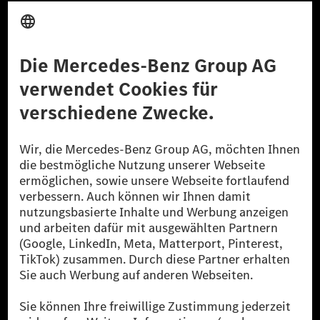
Anbieter
Rechtliche Hinweise
Einstellungen
Datenschutz
Lizenzhinweise Dritter
Barrierefreiheit
© 2026 Mercedes-Benz Group AG. Alle Rechte vorbehalten.
[1] Bilanziell CO₂-neutral bedeutet, dass nicht vermiedene oder nicht
reduzierte CO₂-Emissionen bei der Mercedes-Benz Group durch
zertifizierte Ausgleichsprojekte kompensiert werden.
[2] Renewable Charging ist ein integraler Bestandteil von MB.CHARGE
Public in Europa, den USA, Kanada und China. Sofern an der jeweiligen
Ladestation noch kein Strom aus erneuerbaren Energien vorliegt,
verwendet Renewable Charging Grünstromzertifikate*. Diese stellen
sicher, dass für Ladevorgänge über MB.CHARGE Public eine äquivalente
Strommenge aus erneuerbaren Energien ins Stromnetz eingespeist wird.
Sie stammen ausschließlich aus Wind- und Solarkraftanlagen, die jünger
als sechs Jahre sind.
* Inkl. EKOenergy Ökolabel
* Die angegebenen Werte wurden nach dem vorgeschriebenen
Messverfahren WLTP (Worldwide harmonised Light vehicles Test