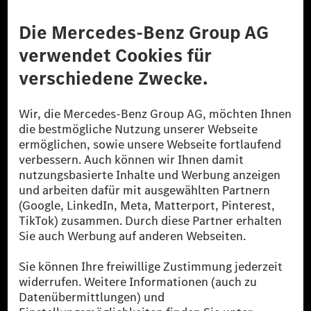
Anbieter
Rechtliche Hinweise
Einstellungen
Datenschutz
Lizenzhinweise Dritter
Barrierefreiheit
© 2026 Mercedes-Benz Group AG. Alle Rechte vorbehalten.
[1] Bilanziell CO₂-neutral bedeutet, dass nicht vermiedene oder nicht
reduzierte CO₂-Emissionen bei der Mercedes-Benz Group durch
zertifizierte Ausgleichsprojekte kompensiert werden.
[2] Renewable Charging ist ein integraler Bestandteil von MB.CHARGE
Public in Europa, den USA, Kanada und China. Sofern an der jeweiligen
Ladestation noch kein Strom aus erneuerbaren Energien vorliegt,
verwendet Renewable Charging Grünstromzertifikate*. Diese stellen
sicher, dass für Ladevorgänge über MB.CHARGE Public eine äquivalente
Strommenge aus erneuerbaren Energien ins Stromnetz eingespeist wird.
Sie stammen ausschließlich aus Wind- und Solarkraftanlagen, die jünger
als sechs Jahre sind.
* Inkl. EKOenergy Ökolabel
* Die angegebenen Werte wurden nach dem vorgeschriebenen
Messverfahren WLTP (Worldwide harmonised Light vehicles Test