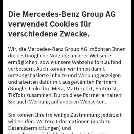
Anbieter
Rechtliche Hinweise
Einstellungen
Datenschutz
Lizenzhinweise Dritter
Barrierefreiheit
© 2026 Mercedes-Benz Group AG. Alle Rechte vorbehalten.
[1] Bilanziell CO₂-neutral bedeutet, dass nicht vermiedene oder nicht
reduzierte CO₂-Emissionen bei der Mercedes-Benz Group durch
zertifizierte Ausgleichsprojekte kompensiert werden.
[2] Renewable Charging ist ein integraler Bestandteil von MB.CHARGE
Public in Europa, den USA, Kanada und China. Sofern an der jeweiligen
Ladestation noch kein Strom aus erneuerbaren Energien vorliegt,
verwendet Renewable Charging Grünstromzertifikate*. Diese stellen
sicher, dass für Ladevorgänge über MB.CHARGE Public eine äquivalente
Strommenge aus erneuerbaren Energien ins Stromnetz eingespeist wird.
Sie stammen ausschließlich aus Wind- und Solarkraftanlagen, die jünger
als sechs Jahre sind.
* Inkl. EKOenergy Ökolabel
* Die angegebenen Werte wurden nach dem vorgeschriebenen
Messverfahren WLTP (Worldwide harmonised Light vehicles Test