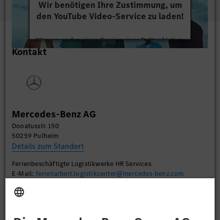
Wir benötigen Ihre Zustimmung, um
den YouTube Video-Service zu laden!
Wir verwenden einen Service eines Drittanbieters,
Kontakt
um Videoinhalte einzubetten. Dieser Service kann
Daten zu Ihren Aktivitäten sammeln. Bitte lesen
Sie die Details durch und stimmen Sie der Nutzung
des Service zu, um dieses Video anzusehen.
Mehr Informationen
Mercedes-Benz AG
Donatusstr. 150
Akzeptieren
50259 Pulheim
Details zum Standort
Ferienbeschäftigte Logistikwerke HR Services
E-Mail:
ferienarbeit.logistikcenter@mercedes-benz.com
Bewerben