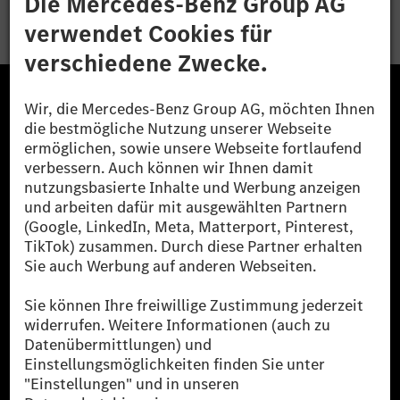
Die Mercedes-Benz Group.
Die Mercedes-Benz Group AG (ehemals Daimler AG)
ist eines der erfolgreichsten Automobilunternehmen
der Welt. Mit der Mercedes-Benz AG gehören wir zu
den größten Anbietern von Premium- und Luxus-Pkw
und Vans. Die Mercedes-Benz Mobility AG bietet
Finanzierung, Leasing, Fahrzeugabos und –miete,
Flottenmanagement, digitale Services rund um Laden
und Bezahlen, die Vermittlung von Versicherungen
sowie innovative Mobilitätsdienstleistungen an.
Mehr erfahren