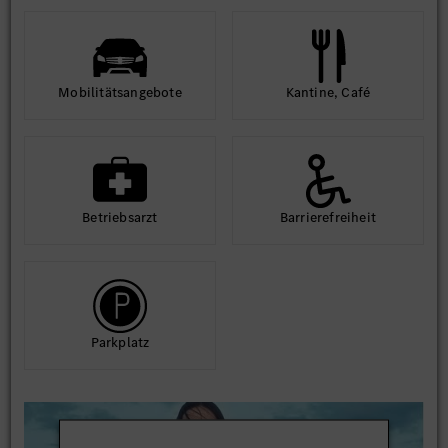
Mobilitäts­angebote
Kantine, Café
Betriebs­arzt
Barriere­frei­heit
Park­platz