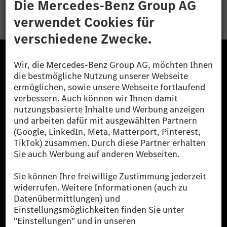
Bewerben
Die Mercedes-Benz Group.
Die Mercedes-Benz Group AG (ehemals Daimler AG)
ist eines der erfolgreichsten Automobilunternehmen
der Welt. Mit der Mercedes-Benz AG gehören wir zu
den größten Anbietern von Premium- und Luxus-Pkw
und Vans. Die Mercedes-Benz Mobility AG bietet
Finanzierung, Leasing, Fahrzeugabos und –miete,
Flottenmanagement, digitale Services rund um Laden
und Bezahlen, die Vermittlung von Versicherungen
sowie innovative Mobilitätsdienstleistungen an.
Mehr erfahren