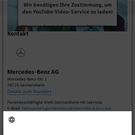
Wir benötigen Ihre Zustimmung, um
den YouTube Video-Service zu laden!
Wir verwenden einen Service eines Drittanbieters,
Kontakt
um Videoinhalte einzubetten. Dieser Service kann
Daten zu Ihren Aktivitäten sammeln. Bitte lesen
Sie die Details durch und stimmen Sie der Nutzung
des Service zu, um dieses Video anzusehen.
Mehr Informationen
Mercedes-Benz AG
Mercedes-Benz-Str. 1
Akzeptieren
76726 Germersheim
Details zum Standort
Ferienbeschäftigte Werk Germersheim HR Services
E-Mail:
ferienarbeit.germersheim@mercedes-benz.com