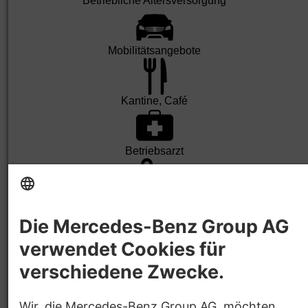
Betrieb­liche Alters­ver­sorgung
Mobilitäts­angebote
Kantine, Café
Betriebs­arzt
Barriere­frei­heit
Gute An­bindung
Park­platz