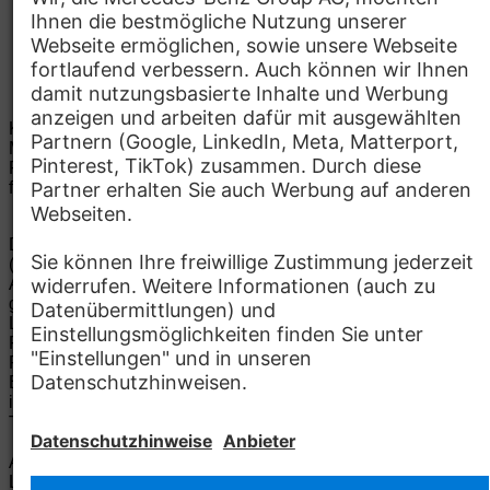
Kinder­betreuung
Kontakt
Mercedes-Benz AG
Mercedesstr. 1
76437 Rastatt
Details zum Standort
Ferienbeschäftigte Werk Rastatt HR Services
E-Mail:
ferienarbeit.rastatt@mercedes-benz.com
Bewerben
Die Mercedes-Benz Group.
Die Mercedes-Benz Group AG
(ehemals Daimler AG) ist eines der erfolgreichsten
Automobilunternehmen der Welt. Mit der Mercedes-Benz AG
gehören wir zu den größten Anbietern von Premium- und
Luxus-Pkw und Vans. Die Mercedes-Benz Mobility AG bietet
Finanzierung, Leasing, Fahrzeugabos und –miete,
Flottenmanagement, digitale Services rund um Laden und
Bezahlen, die Vermittlung von Versicherungen sowie
innovative Mobilitätsdienstleistungen an.
Mehr erfahren
Technische Support-Hotline
Kontakt
Standorte
Anbieter
Rechtliche Hinweise
Einstellungen
Datenschutz
Lizenzhinweise Dritter
Allgemeine Geschäftsbedingungen