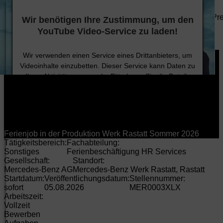
DE
EN
HU
Anbieter/Datenschutz
Unternehmen
Technologie
Nachhaltigkeit
Karriere
Investoren
Pr
Wir benötigen Ihre Zustimmung, um den
Produkte
YouTube Video-Service zu laden!
Karriere
Jobsuche
Wir verwenden einen Service eines Drittanbieters, um
Videoinhalte einzubetten. Dieser Service kann Daten zu
Ihren Aktivitäten sammeln. Bitte lesen Sie die Details
durch und stimmen Sie der Nutzung des Service zu, um
dieses Video anzusehen.
Mehr Informationen
Ferienjob in der Produktion Werk Rastatt Sommer 2026
Tätigkeitsbereich:
Fachabteilung:
Akzeptieren
Sonstiges
Ferienbeschäftigung HR Services
Gesellschaft:
Standort:
Mercedes-Benz AG
Mercedes-Benz Werk Rastatt, Rastatt
Startdatum:
Veröffentlichungsdatum:
Stellennummer:
sofort
05.08.2026
MER0003XLX
Arbeitszeit:
Vollzeit
Bewerben