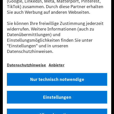
den größten Anbietern von Premium- und Luxus-Pkw
und Vans. Die Mercedes-Benz Mobility AG bietet
Finanzierung, Leasing, Fahrzeugabos und –miete,
Flottenmanagement, digitale Services rund um Laden
und Bezahlen, die Vermittlung von Versicherungen
sowie innovative Mobilitätsdienstleistungen an.
Mehr erfahren
Technische Support-Hotline
Kontakt
Standorte
Anbieter
Rechtliche Hinweise
Einstellungen
Datenschutz
Lizenzhinweise Dritter
Allgemeine Geschäftsbedingungen