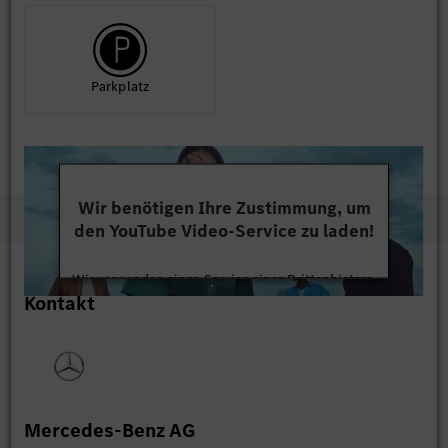
Park­platz
Wir benötigen Ihre Zustimmung, um
den YouTube Video-Service zu laden!
Wir verwenden einen Service eines Drittanbieters,
Kontakt
um Videoinhalte einzubetten. Dieser Service kann
Daten zu Ihren Aktivitäten sammeln. Bitte lesen
Sie die Details durch und stimmen Sie der Nutzung
des Service zu, um dieses Video anzusehen.
Mehr Informationen
Mercedes-Benz AG