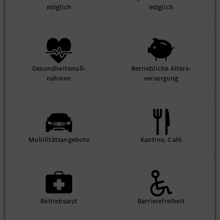
möglich
möglich
Gesund­heits­maß­
Betrieb­liche Alters­
nahmen
ver­sorgung
Mobilitäts­angebote
Kantine, Café
Betriebs­arzt
Barriere­frei­heit