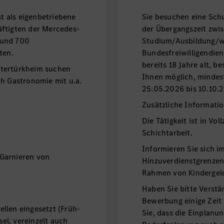
 als eigenbetriebene
Sie besuchen eine Schu
äftigten der Mercedes-
der Übergangszeit zwi
rund 700
Studium/Ausbildung/w
eten.
Bundesfreiwilligendiens
bereits 18 Jahre alt, b
ntertürkheim suchen
Ihnen möglich, minde
ch Gastronomie mit u.a.
25.05.2026 bis 10.10.2
Zusätzliche Informati
Die Tätigkeit ist in Vol
Schichtarbeit.
Informieren Sie sich i
Garnieren von
Hinzuverdienstgrenzen
Rahmen von Kindergel
Haben Sie bitte Verstä
Bewerbung einige Zei
llen eingesetzt (Früh-
Sie, dass die Einplanu
l, vereinzelt auch