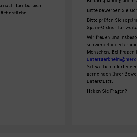
Bedarfsplanung auch se
 nach Tarifbereich
Bitte bewerben Sie sic
wöchentliche
Bitte prüfen Sie regel
Spam-Ordner für weite
Wir freuen uns insbes
schwerbehinderter und 
Menschen. Bei Fragen 
untertuerkheim@merc
Schwerbehindertenvert
gerne nach Ihrer Bew
unterstützt.
Haben Sie Fragen?
Antworten und weitere
unserem
FAQ.
Nutzen S
weitere Informationen 
Wir freuen uns auf Ih