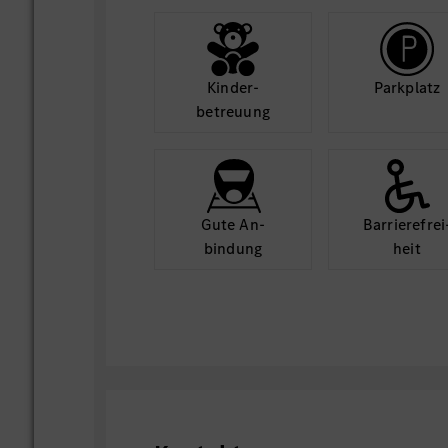
Kinder­
Park­platz
betreuung
Gute An­
Barriere­frei
bindung
heit