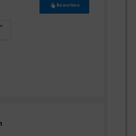
Bewerben
m:
n