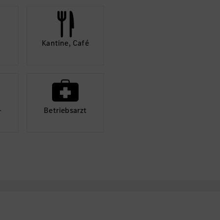
Kantine, Café
­
Betriebs­arzt