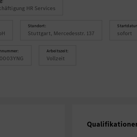
g:
chäftigung HR Services
Standort:
Startdatu
bH
Stuttgart, Mercedesstr. 137
sofort
ennummer:
Arbeitszeit:
0003YNG
Vollzeit
Qualifikatione