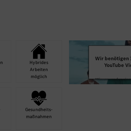
Wir benötigen
en
Hybrides
YouTube Vi
Arbeiten
möglich
Wir verwenden einen
Videoinhalte einzube
Ihren Aktivitäten sa
durch und stimmen S
diese
­
Gesund­heits­
maß­nahmen
Mehr