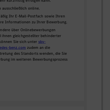
hr kurzfristig erfolgen kann.
h ausschließlich online.
mäßig Ihr E-Mail-Postfach sowie Ihren
re Informationen zu Ihrer Bewerbung.
ondere über Onlinebewerbungen
ihnen gleichgestellter behinderter
können Sie sich unter
sbv-
edes-benz.com
zudem an die
retung des Standorts wenden, die Sie
erbung im weiteren Bewerbungsprozess
 Kontaktmöglichkeiten finden Sie in
ie gerne auch unsere
Chatfunktion,
um
zu erhalten.
re Bewerbung!