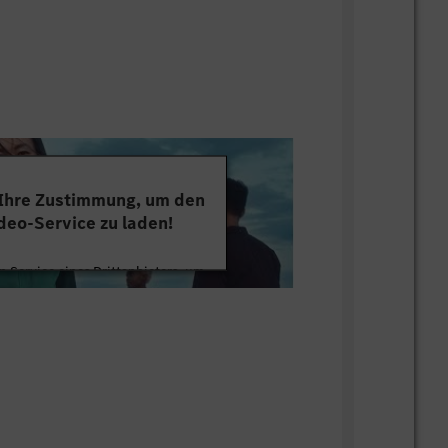
 Ihre Zustimmung, um den
deo-Service zu laden!
 Service eines Drittanbieters, um
tten. Dieser Service kann Daten zu
mmeln. Bitte lesen Sie die Details
ie der Nutzung des Service zu, um
s Video anzusehen.
 Informationen