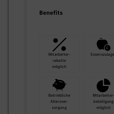
Benefits
Mit­arbeiter­
Essens­zulag
rabatte
möglich
Betrieb­liche
Mit­arbeiter
Alters­ver­
beteili­gung
sorgung
möglich