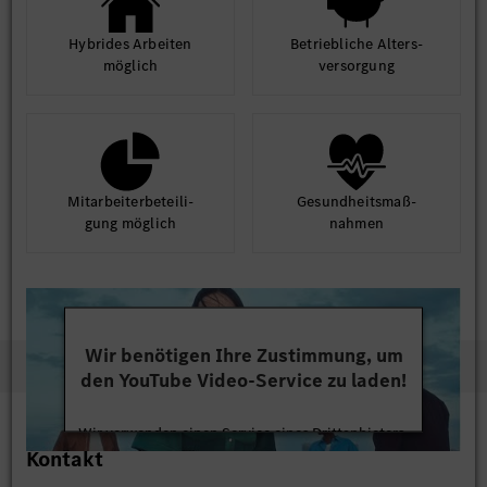
Hybrides Arbeiten
Betrieb­liche Alters­
möglich
ver­sorgung
Mit­arbeiter­beteili­
Gesund­heits­maß­
gung möglich
nahmen
Wir benötigen Ihre Zustimmung, um
den YouTube Video-Service zu laden!
Wir verwenden einen Service eines Drittanbieters,
Kontakt
um Videoinhalte einzubetten. Dieser Service kann
Daten zu Ihren Aktivitäten sammeln. Bitte lesen