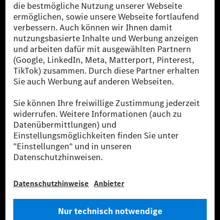
Die Mercedes-Benz Group.
Die Mercedes-Benz Group AG (ehemals Daimler AG)
ist eines der erfolgreichsten Automobilunternehmen
der Welt. Mit der Mercedes-Benz AG gehören wir zu
den größten Anbietern von Premium- und Luxus-Pkw
und Vans. Die Mercedes-Benz Mobility AG bietet
Finanzierung, Leasing, Fahrzeugabos und –miete,
Flottenmanagement, digitale Services rund um Laden
und Bezahlen, die Vermittlung von Versicherungen
sowie innovative Mobilitätsdienstleistungen an.
Mehr erfahren
Technische Support-Hotline
Kontakt
Standorte