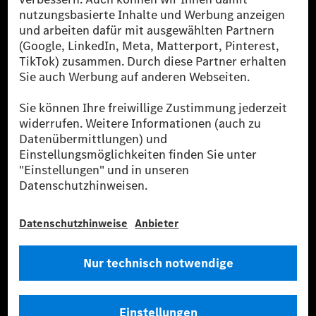
Die Mercedes-Benz Group AG (ehemals Daimler AG)
ist eines der erfolgreichsten Automobilunternehmen
der Welt. Mit der Mercedes-Benz AG gehören wir zu
den größten Anbietern von Premium- und Luxus-Pkw
und Vans. Die Mercedes-Benz Mobility AG bietet
Finanzierung, Leasing, Fahrzeugabos und –miete,
Flottenmanagement, digitale Services rund um Laden
und Bezahlen, die Vermittlung von Versicherungen
sowie innovative Mobilitätsdienstleistungen an.
Mehr erfahren
Technische Support-Hotline
Kontakt
Standorte