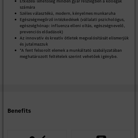
Étkezési lehetőség minden gyár részlegben a kollégák
számára
Széles választékú, modern, kényelmes munkaruha
Egészségmegőrző intézkedések (vállalati pszichológus,
egészséghónap: influenza elleni oltás, egészségnevelő,
prevenciós előadások)
Az innovatív és kreatív ötletek megvalósítását elismerjük
és jutalmazzuk
*A fent felsorolt elemek a munkáltató szabályzatában
meghatározott feltételek szerint vehetőek igénybe.
Stabil munkahely, szakmai fejlődés és kimagasló juttatási
csomag - ezeket biztosítja számodra a kecskeméti Mercedes-
Benz Gyár.
Hasznosítsd nálunk tudásod és szakmai tapasztalatod, és
csatlakozz folyamatosan bővülő csapatunkhoz!
Benefits
Amennyiben hirdetésünk felkeltette érdeklődésed, regisztrálj
jelölti adatbázisunkba és töltsd fel szakmai önéletrajzod!