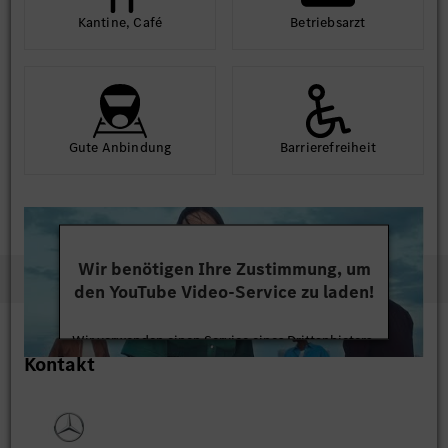
Kantine, Café
Betriebs­arzt
Gute An­bindung
Barriere­frei­heit
Wir benötigen Ihre Zustimmung, um
den YouTube Video-Service zu laden!
Wir verwenden einen Service eines Drittanbieters,
Kontakt
um Videoinhalte einzubetten. Dieser Service kann
Daten zu Ihren Aktivitäten sammeln. Bitte lesen
Sie die Details durch und stimmen Sie der Nutzung
des Service zu, um dieses Video anzusehen.