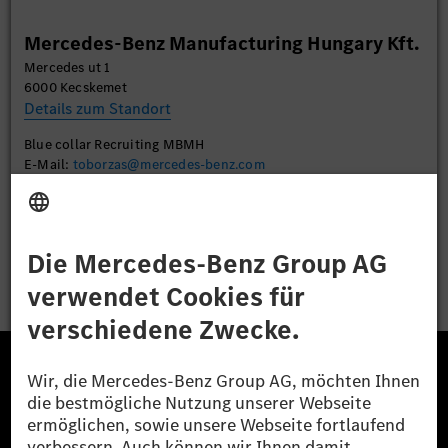
Mehr Informationen
Mercedes-Benz Manufacturing Hungary Kft.
Mercedes ut 1
Akzeptieren
6000 Kecskemet
Details zum Standort
Blue collar Recruiting MBMH
E-Mail:
toborzas@mercedes-benz.com
Bewerben
Die Mercedes-Benz Group.