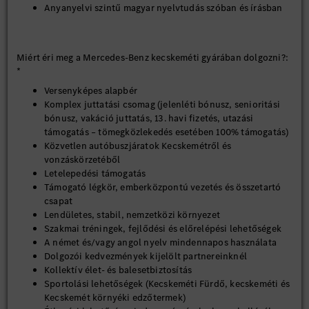
Anyanyelvi szintű magyar nyelvtudás szóban és írásban
Miért éri meg a Mercedes-Benz kecskeméti gyárában dolgozni?:
*
Versenyképes alapbér
Komplex juttatási csomag (jelenléti bónusz, senioritási
bónusz, vakáció juttatás, 13. havi fizetés, utazási
támogatás – tömegközlekedés esetében 100% támogatás)
Közvetlen autóbuszjáratok Kecskemétről és
vonzáskörzetéből
Letelepedési támogatás
Támogató légkör, emberközpontú vezetés és összetartó
csapat
Lendületes, stabil, nemzetközi környezet
Szakmai tréningek, fejlődési és előrelépési lehetőségek
A német és/vagy angol nyelv mindennapos használata
Dolgozói kedvezmények kijelölt partnereinknél
Kollektív élet- és balesetbiztosítás
Sportolási lehetőségek (Kecskeméti Fürdő, kecskeméti és
Kecskemét környéki edzőtermek)