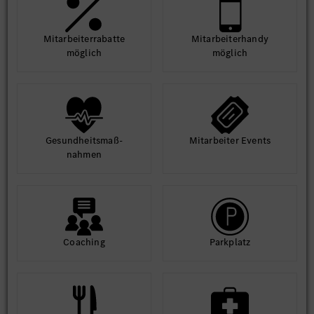
Mit­arbeiter­rabatte
Mit­arbeiter­handy
möglich
möglich
Gesund­heits­maß­
Mit­arbeiter Events
nahmen
Coaching
Park­platz