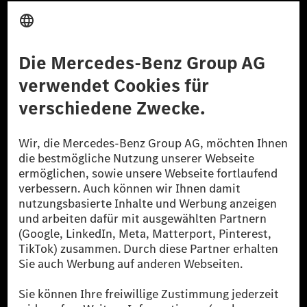
Anbieter
Rechtliche Hinweise
Einstellungen
Datenschutz
Lizenzhinweise Dritter
Barrierefreiheit
© 2026 Mercedes-Benz Group AG. Alle Rechte vorbehalten.
[1] Bilanziell CO₂-neutral bedeutet, dass nicht vermiedene oder nicht
reduzierte CO₂-Emissionen bei der Mercedes-Benz Group durch
zertifizierte Ausgleichsprojekte kompensiert werden.
[2] Renewable Charging ist ein integraler Bestandteil von MB.CHARGE
Public in Europa, den USA, Kanada und China. Sofern an der jeweiligen
Ladestation noch kein Strom aus erneuerbaren Energien vorliegt,
verwendet Renewable Charging Grünstromzertifikate*. Diese stellen
sicher, dass für Ladevorgänge über MB.CHARGE Public eine äquivalente
Strommenge aus erneuerbaren Energien ins Stromnetz eingespeist wird.
Sie stammen ausschließlich aus Wind- und Solarkraftanlagen, die jünger
als sechs Jahre sind.
* Inkl. EKOenergy Ökolabel
* Die angegebenen Werte wurden nach dem vorgeschriebenen
Messverfahren WLTP (Worldwide harmonised Light vehicles Test