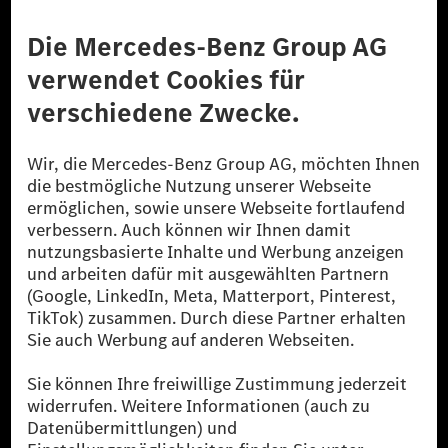
Anbieter
Rechtliche Hinweise
Einstellungen
Datenschutz
Lizenzhinweise Dritter
Barrierefreiheit
© 2026 Mercedes-Benz Group AG. Alle Rechte vorbehalten.
[1] Bilanziell CO₂-neutral bedeutet, dass nicht vermiedene oder nicht
reduzierte CO₂-Emissionen bei der Mercedes-Benz Group durch
zertifizierte Ausgleichsprojekte kompensiert werden.
[2] Renewable Charging ist ein integraler Bestandteil von MB.CHARGE
Public in Europa, den USA, Kanada und China. Sofern an der jeweiligen
Ladestation noch kein Strom aus erneuerbaren Energien vorliegt,
verwendet Renewable Charging Grünstromzertifikate*. Diese stellen
sicher, dass für Ladevorgänge über MB.CHARGE Public eine äquivalente
Strommenge aus erneuerbaren Energien ins Stromnetz eingespeist wird.
Sie stammen ausschließlich aus Wind- und Solarkraftanlagen, die jünger
als sechs Jahre sind.
* Inkl. EKOenergy Ökolabel
* Die angegebenen Werte wurden nach dem vorgeschriebenen
Messverfahren WLTP (Worldwide harmonised Light vehicles Test