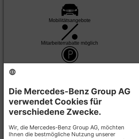
Mobilitäts­angebote
Mit­arbeiter­rabatte möglich
Park­platz
Betriebs­arzt
Gute An­bindung
Barriere­frei­heit