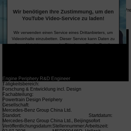
DE
EN
HU
Anbieter/Datenschutz
Unternehmen
Technologie
Nachhaltigkeit
Karriere
Investoren
Pr
Wir benötigen Ihre Zustimmung, um den
Produkte
YouTube Video-Service zu laden!
Karriere
Jobsuche
Wir verwenden einen Service eines Drittanbieters, um
Videoinhalte einzubetten. Dieser Service kann Daten zu
Ihren Aktivitäten sammeln. Bitte lesen Sie die Details
durch und stimmen Sie der Nutzung des Service zu, um
dieses Video anzusehen.
Mehr Informationen
Engine Periphery R&D Engineer
Tätigkeitsbereich:
Akzeptieren
Forschung & Entwicklung incl. Design
Fachabteilung:
Powertrain Design Periphery
Gesellschaft:
Mercedes-Benz Group China Ltd.
Standort:
Startdatum:
Mercedes-Benz Group China Ltd., Beijing
sofort
Veröffentlichungsdatum:
Stellennummer:
Arbeitszeit: