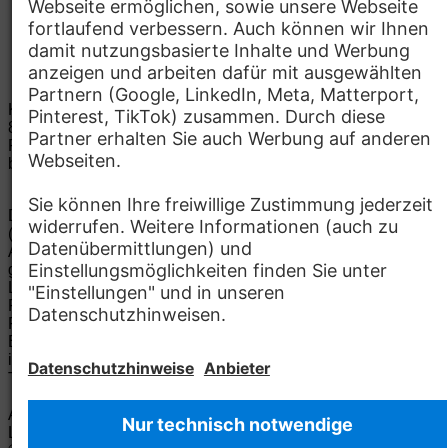
Kantine, Café
Kontakt
Mercedes-Benz Group China Ltd.
8 Boxing Road
100176 Beijing
Details zum Standort
Recruitment China
E-Mail:
recruitment_cn@mercedes-
benz.com
Bewerben
Die Mercedes-Benz Group.
Die Mercedes-Benz Group AG
(ehemals Daimler AG) ist eines der erfolgreichsten
Automobilunternehmen der Welt. Mit der Mercedes-Benz AG
gehören wir zu den größten Anbietern von Premium- und
Luxus-Pkw und Vans. Die Mercedes-Benz Mobility AG bietet
Finanzierung, Leasing, Fahrzeugabos und –miete,
Flottenmanagement, digitale Services rund um Laden und
Bezahlen, die Vermittlung von Versicherungen sowie
innovative Mobilitätsdienstleistungen an.
Mehr erfahren
Technische Support-Hotline
Kontakt
Standorte
Anbieter
Rechtliche Hinweise
Einstellungen
Datenschutz
Lizenzhinweise Dritter
Allgemeine Geschäftsbedingungen