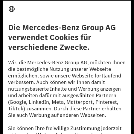
Anbieter
Rechtliche Hinweise
Einstellungen
Datenschutz
Lizenzhinweise Dritter
Barrierefreiheit
© 2026 Mercedes-Benz Group AG. Alle Rechte vorbehalten.
[1] Bilanziell CO₂-neutral bedeutet, dass nicht vermiedene oder nicht
reduzierte CO₂-Emissionen bei der Mercedes-Benz Group durch
zertifizierte Ausgleichsprojekte kompensiert werden.
[2] Renewable Charging ist ein integraler Bestandteil von MB.CHARGE
Public in Europa, den USA, Kanada und China. Sofern an der jeweiligen
Ladestation noch kein Strom aus erneuerbaren Energien vorliegt,
verwendet Renewable Charging Grünstromzertifikate*. Diese stellen
sicher, dass für Ladevorgänge über MB.CHARGE Public eine äquivalente
Strommenge aus erneuerbaren Energien ins Stromnetz eingespeist wird.
Sie stammen ausschließlich aus Wind- und Solarkraftanlagen, die jünger
als sechs Jahre sind.
* Inkl. EKOenergy Ökolabel
* Die angegebenen Werte wurden nach dem vorgeschriebenen
Messverfahren WLTP (Worldwide harmonised Light vehicles Test