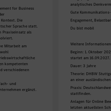
analytisches Denkver
gement for Business
Gute Kommunikations-
der
 Kontext. Die
Engagement, Belastbark
tscher Sprache statt.
Du bist mobil
Praxiseinsatz als
olviert.
Weitere Informationen
ve Mitarbeit am
owohl
Beginn: 1. Oktober 202
riebswirtschaftliche
startet am 16.09.2027.
den kompetenten
Dauer:
d verschiedenen
Theorie: DHBW Stuttgar
an einer ausländischen
fach- und
Praxis: Deutschlandwei
Unternehmen ergänzt.
stattfinden.
Anlagen für Online Be
letzten aktuellsten Sc