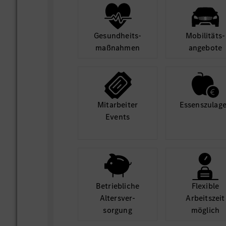
Gesund­heits­
Mobilitäts­
maß­nahmen
angebote
Mit­arbeiter
Essens­zulag
Events
Betrieb­liche
Flexible
Alters­ver­
Arbeits­zeit
sorgung
möglich