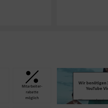
Zulassungsvoraussetz
für deine Bewerbung f
Erfolg!
Wir benötigen
Mit­arbeiter­
YouTube Vi
rabatte
möglich
Wir verwenden einen
Videoinhalte einzube