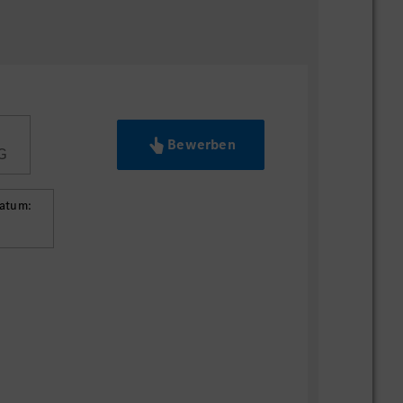
Bewerben
G
datum: