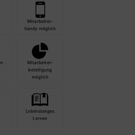
Ihren Aktivitäten sa
durch und stimmen S
diese
Mit­arbeiter­
handy möglich
Mehr
en
Mit­arbeiter­
beteili­gung
möglich
Lebens­langes
Lernen