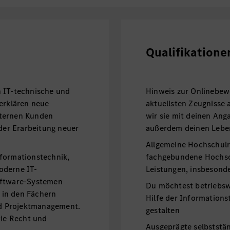
Qualifikatione
n IT-technische und
Hinweis zur Onlinebewe
 erklären neue
aktuellsten Zeugnisse
nternen Kunden
wir sie mit deinen Ang
 der Erarbeitung neuer
außerdem deinen Lebe
Allgemeine Hochschulr
formationstechnik,
fachgebundene Hochsch
oderne IT-
Leistungen, insbesond
oftware-Systemen
Du möchtest betriebsw
n in den Fächern
Hilfe der Informations
d Projektmanagement.
gestalten
ie Recht und
Ausgeprägte selbststän