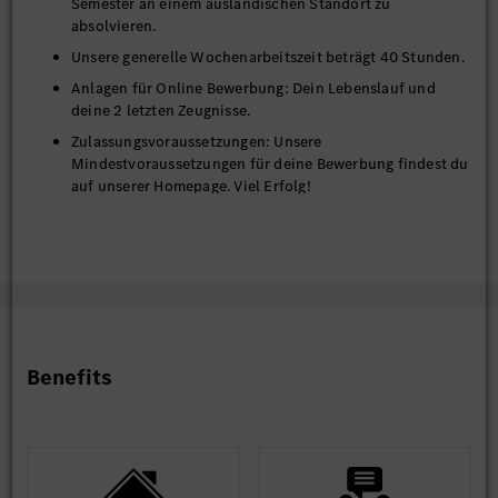
Semester an einem ausländischen Standort zu
absolvieren.
Unsere generelle Wochenarbeitszeit beträgt 40 Stunden.
Anlagen für Online Bewerbung: Dein Lebenslauf und
deine 2 letzten Zeugnisse.
Zulassungsvoraussetzungen: Unsere
Mindestvoraussetzungen für deine Bewerbung findest du
auf unserer
Homepage
. Viel Erfolg!
BITTE BEWIRB DICH AUSSCHLIESSLICH ONLINE - HIER ÜBER
DAS PORTAL - PER ONLINE FORMULAR. Bitte lade deinen
Lebenslauf und deine Zeugnisse hoch. Beim Upload bitte
beachten: Mindestens 2 Dokumente, Dateibezeichnung max. 20
Zeichen, Datenmenge insgesamt max. 6 MB Wir freuen uns
Benefits
insbesondere über Bewerbungen schwerbehinderter und ihnen
gleichgestellten Menschen.