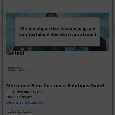
Wir benötigen Ihre Zustimmung, um
den YouTube Video-Service zu laden!
Wir verwenden einen Service eines Drittanbieters,
Kontakt
um Videoinhalte einzubetten. Dieser Service kann
Daten zu Ihren Aktivitäten sammeln. Bitte lesen
Sie die Details durch und stimmen Sie der Nutzung
des Service zu, um dieses Video anzusehen.
Mehr Informationen
Mercedes-Benz Customer Solutions GmbH
Industriestrasse 19+21
Akzeptieren
70565 Stuttgart
Details zum Standort
Josipa Curkovic