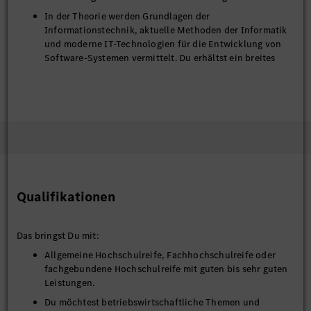
In der Theorie werden Grundlagen der
Informationstechnik, aktuelle Methoden der Informatik
und moderne IT-Technologien für die Entwicklung von
Software-Systemen vermittelt. Du erhältst ein breites
Wissen in den Fächern Programmierung,
Systementwicklung und Projektmanagement. Hinzu
kommen die Fächer BWL, VWL sowie Recht und
Fremdsprachen.
In der Studienrichtung Data Science lernst du, wie aus
großen Datenmengen Informationen generiert werden,
um Handlungsempfehlungen abzuleiten und wie
Künstliche Intelligenz zur Lösung betrieblicher
Fragestellungen eingesetzt werden kann.
Qualifikationen
In den Praxisphasen lernst du durch aktive Mitarbeit am
Tagesgeschäft und in Projektaufgaben sowohl
Das bringst Du mit:
informationstechnologische als auch
betriebswirtschaftliche Funktionsbereiche kennen. Du
Allgemeine Hochschulreife, Fachhochschulreife oder
erlernst den kompetenten Umgang mit
fachgebundene Hochschulreife mit guten bis sehr guten
Anwendungsprogrammen und verschiedenen Entwickler-
Leistungen.
Tools.
Du möchtest betriebswirtschaftliche Themen und
Darüber hinaus wird das Studium durch fach- und