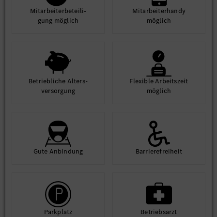
Mit­arbeiter­beteili­
Mit­arbeiter­handy
gung möglich
möglich
Betrieb­liche Alters­
Flexible Arbeits­zeit
ver­sorgung
möglich
Gute An­bindung
Barriere­frei­heit
Park­platz
Betriebs­arzt