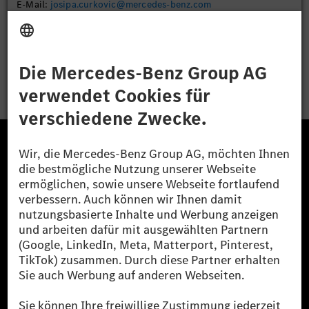
E-Mail:
josipa.curkovic@mercedes-benz.com
Bewerben
Die Mercedes-Benz Group.
Die Mercedes-Benz Group AG (ehemals Daimler AG)
ist eines der erfolgreichsten Automobilunternehmen
der Welt. Mit der Mercedes-Benz AG gehören wir zu
den größten Anbietern von Premium- und Luxus-Pkw
und Vans. Die Mercedes-Benz Mobility AG bietet
Finanzierung, Leasing, Fahrzeugabos und –miete,
Flottenmanagement, digitale Services rund um Laden
und Bezahlen, die Vermittlung von Versicherungen