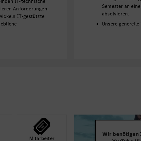
binden IT-technische
Semester an eine
sieren Anforderungen,
absolvieren.
wickeln IT-gestützte
iebliche
Unsere generelle
Anlagen für Onli
der
2 letzten Zeugnis
hoden der Informatik
Zulassungsvorau
ie Entwicklung und
Mindestvorausset
ormationssystemen
auf unserer
Hom
 Wissen in den Bereichen
Projektmanagement.
cht, Mathematik und
BITTE BEWIRB DICH 
ionen wie
DAS PORTAL - PER ONL
nskompetenz.
Lebenslauf und deine 
gineering lernst Du,
beachten: Mindestens
und Geschäftsprozesse
Zeichen, Datenmenge i
Wir benötigen
ysieren und
insbesondere über Be
Mit­arbeiter