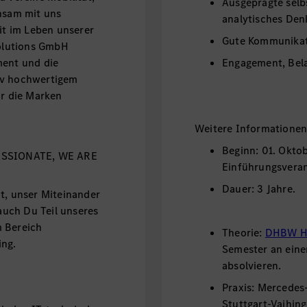
Ausgeprägte selb
insam mit uns
analytisches De
eit im Leben unserer
Gute Kommunikat
olutions GmbH
ment und die
Engagement, Bela
iv hochwertigem
ür die Marken
Weitere Informationen
Beginn: 01. Okto
SSIONATE, WE ARE
Einführungsveran
Dauer: 3 Jahre.
t, unser Miteinander
uch Du Teil unseres
m Bereich
Theorie:
DHBW He
ing.
Semester an eine
absolvieren.
Praxis: Mercede
Stuttgart-Vaihing