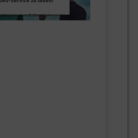
deo-Service zu laden!
chen.
 Service eines Drittanbieters, um
tten. Dieser Service kann Daten zu
mmeln. Bitte lesen Sie die Details
ie der Nutzung des Service zu, um
s Video anzusehen.
 Informationen
Akzeptieren