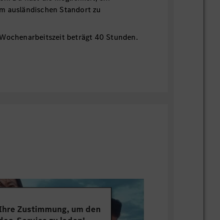
m ausländischen Standort zu
 Wochenarbeitszeit beträgt 40 Stunden.
ne Bewerbung: Dein Lebenslauf und deine
se.
ssetzungen: Unsere
zungen für deine Bewerbung findest du
epage
. Viel Erfolg!
AUSSCHLIESSLICH ONLINE - HIER ÜBER
INE FORMULAR. Bitte lade deinen
Zeugnisse hoch. Beim Upload bitte
 2 Dokumente, Dateibezeichnung max. 20
nsgesamt max. 6 MB Wir freuen uns
 Ihre Zustimmung, um den
werbungen schwerbehinderter und ihnen