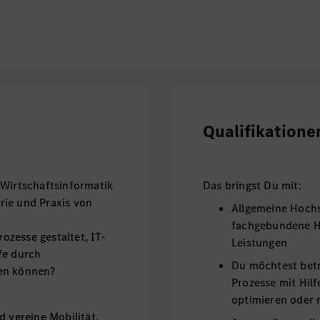
Qualifikatione
 Wirtschaftsinformatik
Das bringst Du mit:
rie und Praxis von
Allgemeine Hochs
fachgebundene Ho
rozesse gestaltet, IT-
Leistungen
fe durch
Du möchtest betr
den können?
Prozesse mit Hil
optimieren oder 
d vereine Mobilität,