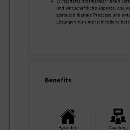
Wirtschaftsinformatiker*innen ver
und wirtschaftliche Aspekte, analy
gestalten digitale Prozesse und ent
Lösungen für unterschiedliche betr
Fragestellungen.
In der Theorie werden Grundlagen 
Informationstechnik, aktuelle Met
und moderne IT-Technologien für d
Gestaltung von Software- und Inf
vermittelt. Du erhältst ein breites
Programmierung, Systemanalyse,
Benefits
Geschäftsprozessmanagement und 
Hinzu kommen die Fächer BWL, Re
Statistik sowie Schlüsselqualifikat
Präsentations- und Kommunikatio
In der Studienrichtung Business En
betriebliche Informationssysteme 
ganzheitlich zu betrachten, zu anal
Hybrides
Coaching