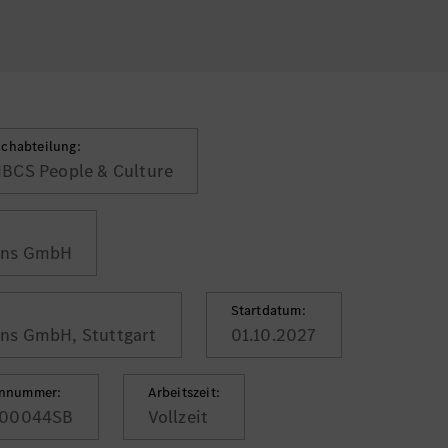
achabteilung:
BCS People & Culture
ons GmbH
Startdatum:
ns GmbH, Stuttgart
01.10.2027
ennummer:
Arbeitszeit:
00044SB
Vollzeit