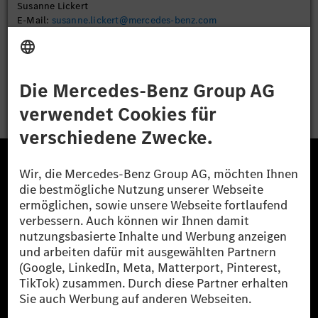
Susanne Lickert
E-Mail:
susanne.lickert@mercedes-benz.com
Bewerben
Die Mercedes-Benz Group.
Die Mercedes-Benz Group AG (ehemals Daimler AG)
ist eines der erfolgreichsten Automobilunternehmen
der Welt. Mit der Mercedes-Benz AG gehören wir zu
den größten Anbietern von Premium- und Luxus-Pkw
und Vans. Die Mercedes-Benz Mobility AG bietet
Finanzierung, Leasing, Fahrzeugabos und –miete,
Flottenmanagement, digitale Services rund um Laden