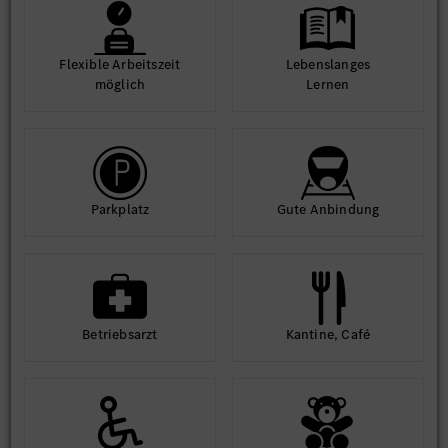
Flexible Arbeits­zeit
Lebens­langes
möglich
Lernen
Park­platz
Gute An­bindung
Betriebs­arzt
Kantine, Café