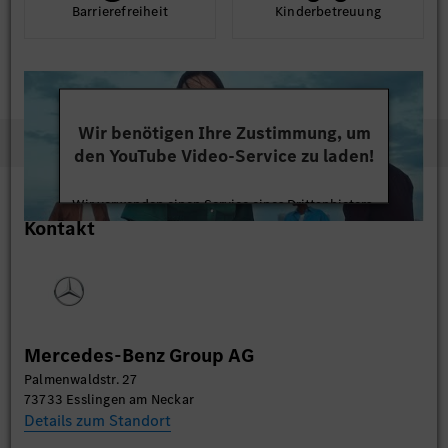
Barriere­frei­heit
Kinder­betreuung
Wir benötigen Ihre Zustimmung, um
den YouTube Video-Service zu laden!
Wir verwenden einen Service eines Drittanbieters,
Kontakt
um Videoinhalte einzubetten. Dieser Service kann
Daten zu Ihren Aktivitäten sammeln. Bitte lesen
Sie die Details durch und stimmen Sie der Nutzung
des Service zu, um dieses Video anzusehen.
Mehr Informationen
Mercedes-Benz Group AG
Palmenwaldstr. 27
Akzeptieren
73733 Esslingen am Neckar
Details zum Standort